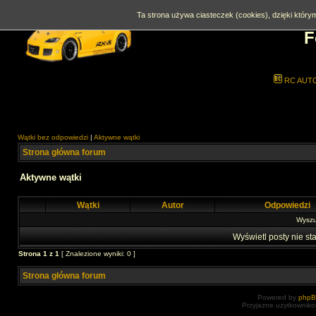
Ta strona używa ciasteczek (cookies), dzięki którym
F
RC AUT
Wątki bez odpowiedzi
|
Aktywne wątki
Strona główna forum
Aktywne wątki
Wątki
Autor
Odpowiedzi
Wyszuk
Wyświetl posty nie sta
Strona
1
z
1
[ Znalezione wyniki: 0 ]
Strona główna forum
Powered by
php
Przyjazne użytkowniko