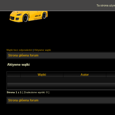
Ta strona używ
Wątki bez odpowiedzi
|
Aktywne wątki
Strona główna forum
Aktywne wątki
Wątki
Autor
Strona
1
z
1
[ Znalezione wyniki: 0 ]
Strona główna forum