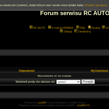
a ciasteczek (cookies), dzięki którym nasz serwis może działać lepiej.
Dowiedz się więcej
Forum serwisu RC AUT
RC AUTO
e-mail do ADMINA
FAQ
Szukaj
Uż
Zaloguj
Zarejestruj
Odpowiedzi
Wyświetlone
Wyszukiwarka nic nie znalazła.
Wyświetl posty nie starsze niż:
Powered by
phpBB
® Forum Software © phpBB Group
Przyjazne użytkownikom polskie wsparcie phpBB3 -
phpBB3.PL