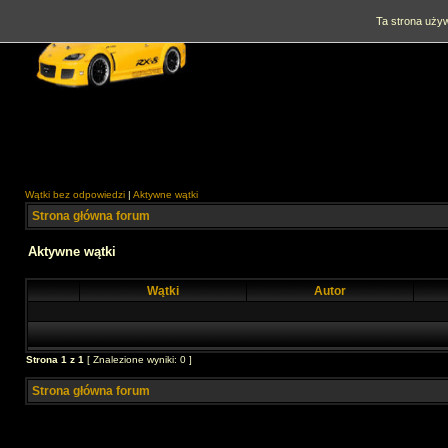
Ta strona używ
Wątki bez odpowiedzi
|
Aktywne wątki
Strona główna forum
Aktywne wątki
Wątki
Autor
Strona
1
z
1
[ Znalezione wyniki: 0 ]
Strona główna forum