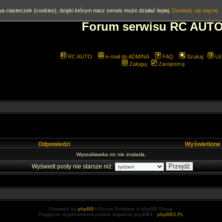
a ciasteczek (cookies), dzięki którym nasz serwis może działać lepiej.
Dowiedz się więcej
Forum serwisu RC AUT
RC AUTO
e-mail do ADMINA
FAQ
Szukaj
Uż
Zaloguj
Zarejestruj
Odpowiedzi
Wyświetlone
Wyszukiwarka nic nie znalazła.
Wyświetl posty nie starsze niż:
Powered by
phpBB
® Forum Software © phpBB Group
Przyjazne użytkownikom polskie wsparcie phpBB3 -
phpBB3.PL