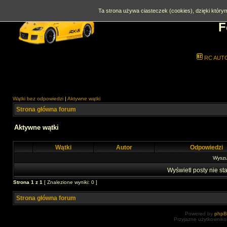
Ta strona używa ciasteczek (cookies), dzięki którym
F
RC AUT
Wątki bez odpowiedzi
|
Aktywne wątki
Strona główna forum
Aktywne wątki
Wątki
Autor
Odpowiedzi
Wyszuk
Wyświetl posty nie sta
Strona
1
z
1
[ Znalezione wyniki: 0 ]
Strona główna forum
Powered by
php
Przyjazne użytkowniko