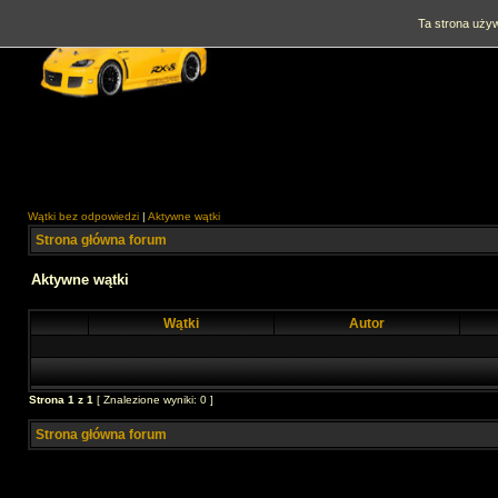
Ta strona używ
Wątki bez odpowiedzi
|
Aktywne wątki
Strona główna forum
Aktywne wątki
Wątki
Autor
Strona
1
z
1
[ Znalezione wyniki: 0 ]
Strona główna forum