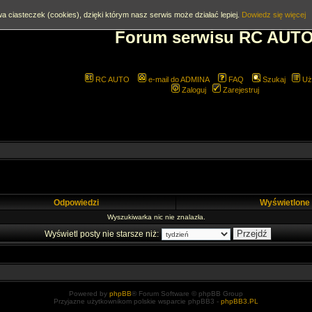
a ciasteczek (cookies), dzięki którym nasz serwis może działać lepiej.
Dowiedz się więcej
Forum serwisu RC AUT
RC AUTO
e-mail do ADMINA
FAQ
Szukaj
Uż
Zaloguj
Zarejestruj
Odpowiedzi
Wyświetlone
Wyszukiwarka nic nie znalazła.
Wyświetl posty nie starsze niż:
Powered by
phpBB
® Forum Software © phpBB Group
Przyjazne użytkownikom polskie wsparcie phpBB3 -
phpBB3.PL