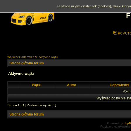
Ta strona używa ciasteczek (cookies), dzięki którym
F
RC AUT
Wątki bez odpowiedzi
|
Aktywne wątki
Strona główna forum
Aktywne wątki
Wątki
Autor
Odpowiedzi
Wyszuk
Wyświetl posty nie sta
Strona
1
z
1
[ Znalezione wyniki: 0 ]
Strona główna forum
Powered by
php
Przyjazne użytkowniko