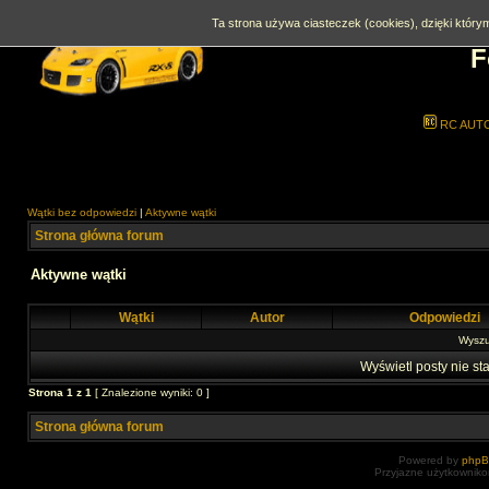
Ta strona używa ciasteczek (cookies), dzięki którym
F
RC AUT
Wątki bez odpowiedzi
|
Aktywne wątki
Strona główna forum
Aktywne wątki
Wątki
Autor
Odpowiedzi
Wyszuk
Wyświetl posty nie sta
Strona
1
z
1
[ Znalezione wyniki: 0 ]
Strona główna forum
Powered by
php
Przyjazne użytkowniko