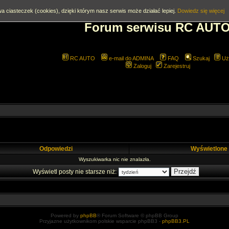
a ciasteczek (cookies), dzięki którym nasz serwis może działać lepiej.
Dowiedz się więcej
Forum serwisu RC AUT
RC AUTO
e-mail do ADMINA
FAQ
Szukaj
Uż
Zaloguj
Zarejestruj
Odpowiedzi
Wyświetlone
Wyszukiwarka nic nie znalazła.
Wyświetl posty nie starsze niż:
Powered by
phpBB
® Forum Software © phpBB Group
Przyjazne użytkownikom polskie wsparcie phpBB3 -
phpBB3.PL