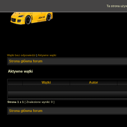
Ta strona używ
Wątki bez odpowiedzi
|
Aktywne wątki
Strona główna forum
Aktywne wątki
Wątki
Autor
Strona
1
z
1
[ Znalezione wyniki: 0 ]
Strona główna forum