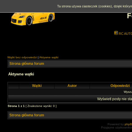
Ta strona używa ciasteczek (cookies), dzięki którym
F
RC AUT
Wątki bez odpowiedzi
|
Aktywne wątki
Strona główna forum
Aktywne wątki
Wątki
Autor
Odpowiedzi
Wyszuk
Wyświetl posty nie sta
Strona
1
z
1
[ Znalezione wyniki: 0 ]
Strona główna forum
Powered by
php
Przyjazne użytkowniko