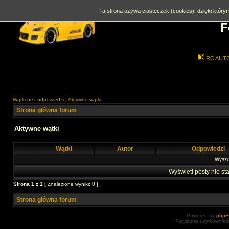
Ta strona używa ciasteczek (cookies), dzięki którym
F
RC AUT
Wątki bez odpowiedzi
|
Aktywne wątki
Strona główna forum
Aktywne wątki
Wątki
Autor
Odpowiedzi
Wyszuk
Wyświetl posty nie sta
Strona
1
z
1
[ Znalezione wyniki: 0 ]
Strona główna forum
Powered by
php
Przyjazne użytkowniko