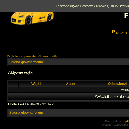
Ta strona używa ciasteczek (cookies), dzięki którym
F
RC AUT
Wątki bez odpowiedzi
|
Aktywne wątki
Strona główna forum
Aktywne wątki
Wątki
Autor
Odpowiedzi
Wyszuk
Wyświetl posty nie sta
Strona
1
z
1
[ Znalezione wyniki: 0 ]
Strona główna forum
Powered by
php
Przyjazne użytkowniko