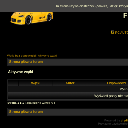
Ta strona używa ciasteczek (cookies), dzięki którym
F
RC AUT
Wątki bez odpowiedzi
|
Aktywne wątki
Strona główna forum
Aktywne wątki
Wątki
Autor
Odpowiedzi
Wyszuk
Wyświetl posty nie sta
Strona
1
z
1
[ Znalezione wyniki: 0 ]
Strona główna forum
Powered by
php
Przyjazne użytkowniko