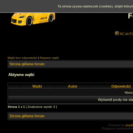
Ta strona używa ciasteczek (cookies), dzięki którym
F
RC AUT
Wątki bez odpowiedzi
|
Aktywne wątki
Strona główna forum
Aktywne wątki
Wątki
Autor
Odpowiedzi
Wyszuk
Wyświetl posty nie sta
Strona
1
z
1
[ Znalezione wyniki: 0 ]
Strona główna forum
Powered by
php
Przyjazne użytkowniko