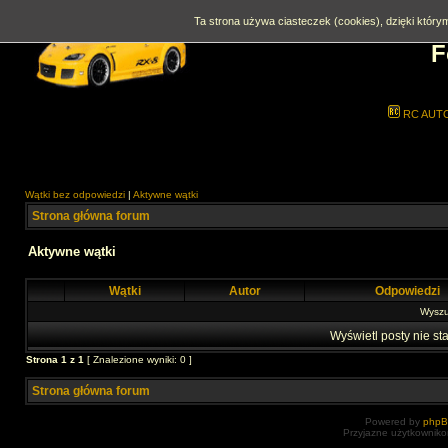
Ta strona używa ciasteczek (cookies), dzięki którym
F
RC AUT
Wątki bez odpowiedzi
|
Aktywne wątki
Strona główna forum
Aktywne wątki
Wątki
Autor
Odpowiedzi
Wyszuk
Wyświetl posty nie sta
Strona
1
z
1
[ Znalezione wyniki: 0 ]
Strona główna forum
Powered by
php
Przyjazne użytkowniko