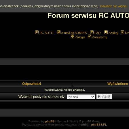
a ciasteczek (cookies), dzięki którym nasz serwis może działać lepiej.
Dowiedz się więcej
Forum serwisu RC AUT
RC AUTO
e-mail do ADMINA
FAQ
Szukaj
Uż
Zaloguj
Zarejestruj
Odpowiedzi
Wyświetlone
Wyszukiwarka nic nie znalazła.
Wyświetl posty nie starsze niż:
Powered by
phpBB
® Forum Software © phpBB Group
Przyjazne użytkownikom polskie wsparcie phpBB3 -
phpBB3.PL