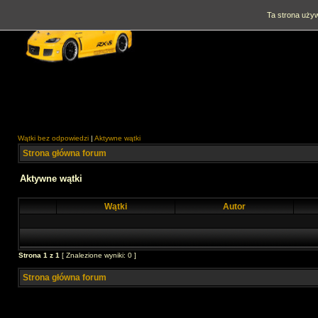
Ta strona używ
Wątki bez odpowiedzi
|
Aktywne wątki
Strona główna forum
Aktywne wątki
Wątki
Autor
Strona
1
z
1
[ Znalezione wyniki: 0 ]
Strona główna forum