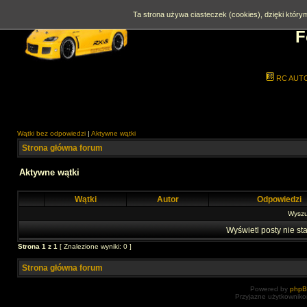
Ta strona używa ciasteczek (cookies), dzięki którym
F
RC AUT
Wątki bez odpowiedzi
|
Aktywne wątki
Strona główna forum
Aktywne wątki
Wątki
Autor
Odpowiedzi
Wyszuk
Wyświetl posty nie sta
Strona
1
z
1
[ Znalezione wyniki: 0 ]
Strona główna forum
Powered by
php
Przyjazne użytkowniko