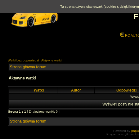
Ta strona używa ciasteczek (cookies), dzięki którym
F
RC AUT
Wątki bez odpowiedzi
|
Aktywne wątki
Strona główna forum
Aktywne wątki
Wątki
Autor
Odpowiedzi
Wyszuk
Wyświetl posty nie sta
Strona
1
z
1
[ Znalezione wyniki: 0 ]
Strona główna forum
Powered by
php
Przyjazne użytkowniko