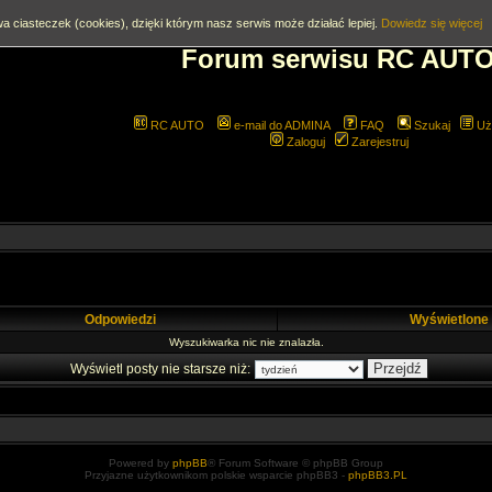
a ciasteczek (cookies), dzięki którym nasz serwis może działać lepiej.
Dowiedz się więcej
Forum serwisu RC AUT
RC AUTO
e-mail do ADMINA
FAQ
Szukaj
Uż
Zaloguj
Zarejestruj
Odpowiedzi
Wyświetlone
Wyszukiwarka nic nie znalazła.
Wyświetl posty nie starsze niż:
Powered by
phpBB
® Forum Software © phpBB Group
Przyjazne użytkownikom polskie wsparcie phpBB3 -
phpBB3.PL