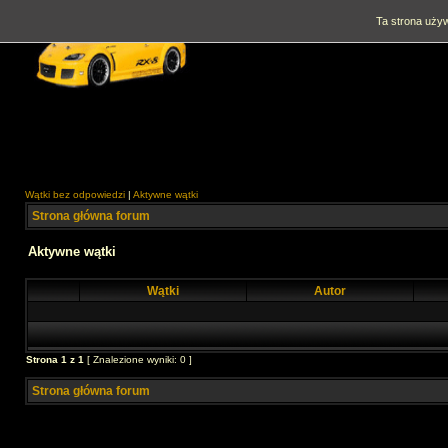
Ta strona używ
Wątki bez odpowiedzi
|
Aktywne wątki
Strona główna forum
Aktywne wątki
Wątki
Autor
Strona
1
z
1
[ Znalezione wyniki: 0 ]
Strona główna forum