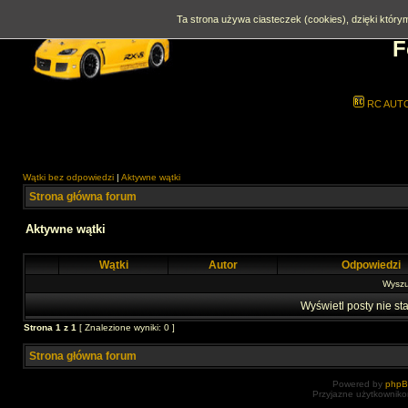
Ta strona używa ciasteczek (cookies), dzięki którym
F
RC AUT
Wątki bez odpowiedzi
|
Aktywne wątki
Strona główna forum
Aktywne wątki
Wątki
Autor
Odpowiedzi
Wyszuk
Wyświetl posty nie sta
Strona
1
z
1
[ Znalezione wyniki: 0 ]
Strona główna forum
Powered by
php
Przyjazne użytkowniko