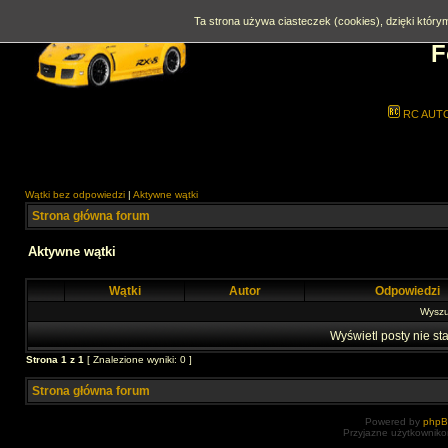
Ta strona używa ciasteczek (cookies), dzięki którym
F
RC AUT
Wątki bez odpowiedzi
|
Aktywne wątki
Strona główna forum
Aktywne wątki
Wątki
Autor
Odpowiedzi
Wyszuk
Wyświetl posty nie sta
Strona
1
z
1
[ Znalezione wyniki: 0 ]
Strona główna forum
Powered by
php
Przyjazne użytkowniko