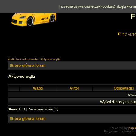
Ta strona używa ciasteczek (cookies), dzięki którym
F
RC AUT
Wątki bez odpowiedzi
|
Aktywne wątki
Strona główna forum
Aktywne wątki
Wątki
Autor
Odpowiedzi
Wyszuk
Wyświetl posty nie sta
Strona
1
z
1
[ Znalezione wyniki: 0 ]
Strona główna forum
Powered by
php
Przyjazne użytkowniko