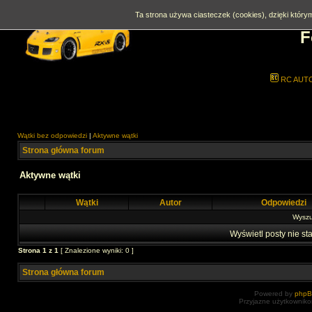
Ta strona używa ciasteczek (cookies), dzięki którym
F
RC AUT
Wątki bez odpowiedzi
|
Aktywne wątki
Strona główna forum
Aktywne wątki
Wątki
Autor
Odpowiedzi
Wyszuk
Wyświetl posty nie sta
Strona
1
z
1
[ Znalezione wyniki: 0 ]
Strona główna forum
Powered by
php
Przyjazne użytkowniko