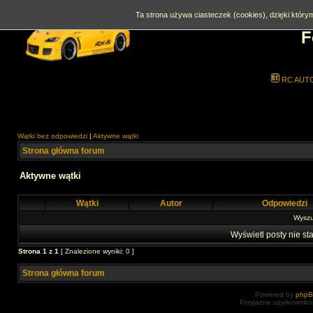
Ta strona używa ciasteczek (cookies), dzięki którym
F
RC AUT
Wątki bez odpowiedzi
|
Aktywne wątki
Strona główna forum
Aktywne wątki
Wątki
Autor
Odpowiedzi
Wyszuk
Wyświetl posty nie sta
Strona
1
z
1
[ Znalezione wyniki: 0 ]
Strona główna forum
Powered by
php
Przyjazne użytkowniko