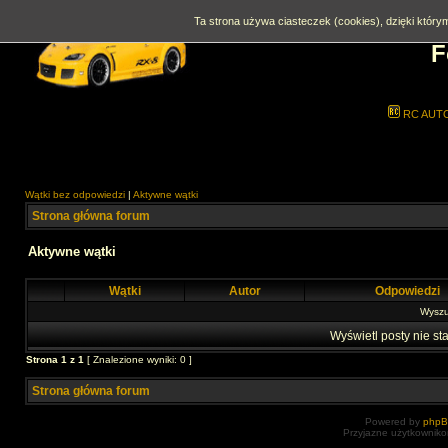
Ta strona używa ciasteczek (cookies), dzięki którym
F
RC AUT
Wątki bez odpowiedzi
|
Aktywne wątki
Strona główna forum
Aktywne wątki
Wątki
Autor
Odpowiedzi
Wyszuk
Wyświetl posty nie sta
Strona
1
z
1
[ Znalezione wyniki: 0 ]
Strona główna forum
Powered by
php
Przyjazne użytkowniko