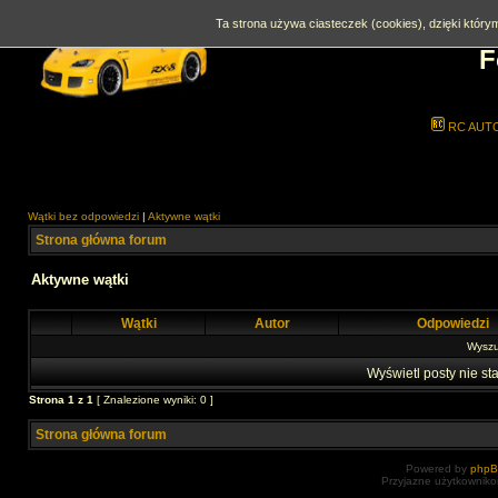
Ta strona używa ciasteczek (cookies), dzięki którym
F
RC AUT
Wątki bez odpowiedzi
|
Aktywne wątki
Strona główna forum
Aktywne wątki
Wątki
Autor
Odpowiedzi
Wyszuk
Wyświetl posty nie sta
Strona
1
z
1
[ Znalezione wyniki: 0 ]
Strona główna forum
Powered by
php
Przyjazne użytkowniko