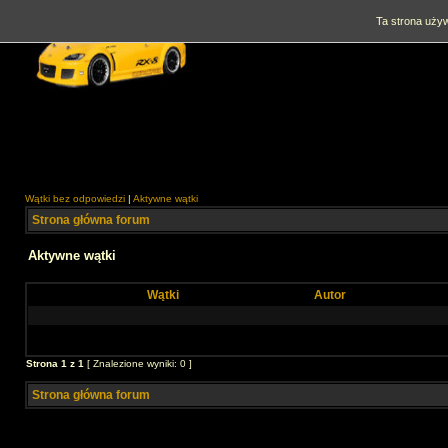
Ta strona używ
Wątki bez odpowiedzi
|
Aktywne wątki
Strona główna forum
Aktywne wątki
Wątki
Autor
Strona
1
z
1
[ Znalezione wyniki: 0 ]
Strona główna forum