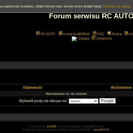
a ciasteczek (cookies), dzięki którym nasz serwis może działać lepiej.
Dowiedz się więcej
Forum serwisu RC AUT
RC AUTO
e-mail do ADMINA
FAQ
Szukaj
Uż
Zaloguj
Zarejestruj
Odpowiedzi
Wyświetlone
Wyszukiwarka nic nie znalazła.
Wyświetl posty nie starsze niż:
Powered by
phpBB
® Forum Software © phpBB Group
Przyjazne użytkownikom polskie wsparcie phpBB3 -
phpBB3.PL