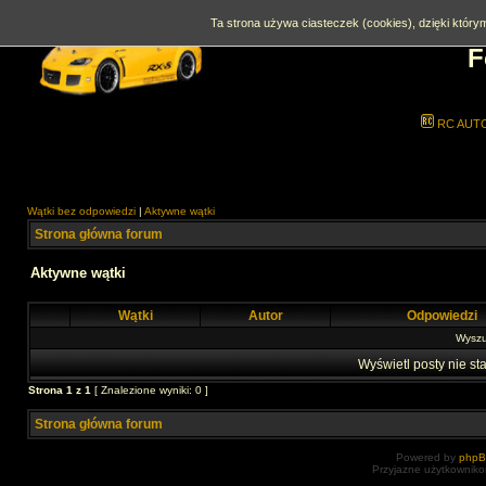
Ta strona używa ciasteczek (cookies), dzięki którym
F
RC AUT
Wątki bez odpowiedzi
|
Aktywne wątki
Strona główna forum
Aktywne wątki
Wątki
Autor
Odpowiedzi
Wyszuk
Wyświetl posty nie sta
Strona
1
z
1
[ Znalezione wyniki: 0 ]
Strona główna forum
Powered by
php
Przyjazne użytkowniko