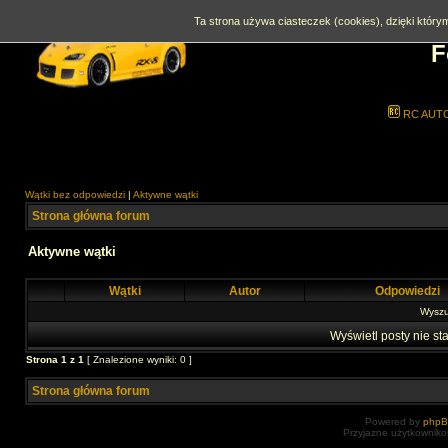
Ta strona używa ciasteczek (cookies), dzięki którym
F
RC AUT
Wątki bez odpowiedzi
|
Aktywne wątki
Strona główna forum
Aktywne wątki
Wątki
Autor
Odpowiedzi
Wyszuk
Wyświetl posty nie sta
Strona
1
z
1
[ Znalezione wyniki: 0 ]
Strona główna forum
Powered by
php
Przyjazne użytkowniko