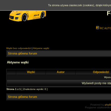
Ta strona używa ciasteczek (cookies), dzięki którym
F
RC AUT
Wątki bez odpowiedzi
|
Aktywne wątki
Strona główna forum
Aktywne wątki
Wątki
Autor
Odpowiedzi
Wyszuk
Wyświetl posty nie sta
Strona
1
z
1
[ Znalezione wyniki: 0 ]
Strona główna forum
Powered by
php
Przyjazne użytkowniko