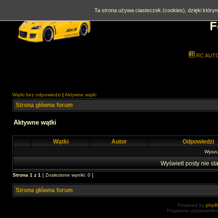
Ta strona używa ciasteczek (cookies), dzięki którym
F
RC AUT
Wątki bez odpowiedzi
|
Aktywne wątki
Strona główna forum
Aktywne wątki
Wątki
Autor
Odpowiedzi
Wyszuk
Wyświetl posty nie sta
Strona
1
z
1
[ Znalezione wyniki: 0 ]
Strona główna forum
Powered by
php
Przyjazne użytkowniko