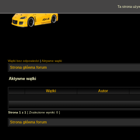
Ta strona używ
Wątki bez odpowiedzi
|
Aktywne wątki
Strona główna forum
Aktywne wątki
Wątki
Autor
Strona
1
z
1
[ Znalezione wyniki: 0 ]
Strona główna forum