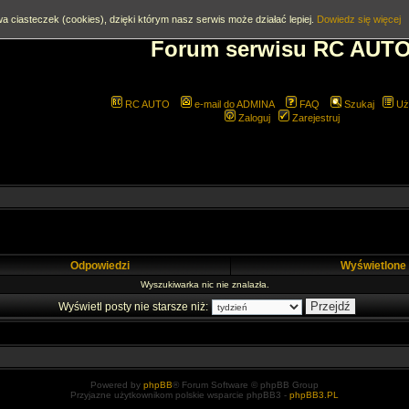
a ciasteczek (cookies), dzięki którym nasz serwis może działać lepiej.
Dowiedz się więcej
Forum serwisu RC AUT
RC AUTO
e-mail do ADMINA
FAQ
Szukaj
Uż
Zaloguj
Zarejestruj
Odpowiedzi
Wyświetlone
Wyszukiwarka nic nie znalazła.
Wyświetl posty nie starsze niż:
Powered by
phpBB
® Forum Software © phpBB Group
Przyjazne użytkownikom polskie wsparcie phpBB3 -
phpBB3.PL