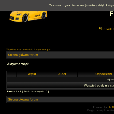
Ta strona używa ciasteczek (cookies), dzięki którym
F
RC AUT
Wątki bez odpowiedzi
|
Aktywne wątki
Strona główna forum
Aktywne wątki
Wątki
Autor
Odpowiedzi
Wyszuk
Wyświetl posty nie sta
Strona
1
z
1
[ Znalezione wyniki: 0 ]
Strona główna forum
Powered by
php
Przyjazne użytkowniko