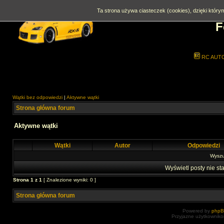
Ta strona używa ciasteczek (cookies), dzięki którym
F
RC AUT
Wątki bez odpowiedzi
|
Aktywne wątki
Strona główna forum
Aktywne wątki
Wątki
Autor
Odpowiedzi
Wyszuk
Wyświetl posty nie sta
Strona
1
z
1
[ Znalezione wyniki: 0 ]
Strona główna forum
Powered by
php
Przyjazne użytkowniko