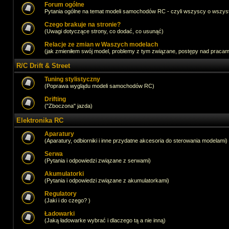
Forum ogólne
Pytania ogólne na temat modeli samochodów RC - czyli wszyscy o wszystk
Czego brakuje na stronie?
(Uwagi dotyczące strony, co dodać, co usunąć)
Relacje ze zmian w Waszych modelach
(jak zmieniłem swój model, problemy z tym związane, postępy nad pracami,
R/C Drift & Street
Tuning stylistyczny
(Poprawa wyglądu modeli samochodów RC)
Drifting
("Zboczona" jazda)
Elektronika RC
Aparatury
(Aparatury, odbiorniki i inne przydatne akcesoria do sterowania modelami)
Serwa
(Pytania i odpowiedzi związane z serwami)
Akumulatorki
(Pytania i odpowiedzi związane z akumulatorkami)
Regulatory
(Jaki i do czego? )
Ładowarki
(Jaką ładowarke wybrać i dlaczego tą a nie inną)