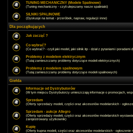
TUNING MECHANICZNY (Modele Spalinowe)
(Tuning mechaniczny - czyli ulepszamy nasze spaliniaki)
SILNIKI SPALINOWE
(Dyskusje na temat - przeróbek, napraw, regulacji i inne)
Dla początkujących
Jak zacząć ?
Co wybrać?
(Co wybrać? - czyli jaki model, jaki silnik itp - dział z pytaniami i poradami 
Problemy z modelem elektrycznym
(Tutaj zamieszczamy problemy dotyczące modeli elektrycznych)
Problemy z modelem spalinowym
(Tutaj zamieszczamy problemy dotyczące modeli spalinowych)
Giełda
Informacje od Dystrybutorów
(W tym miejscu Dystrybutorzy umieszczają informacje o promocjach, wsp
Sprzedam
(Oferty sprzedaży modeli, części oraz akcesoriów modelarskich - ogło
Sprzedam - aukcje Allegro
(Oferty sprzedaży modeli, części oraz akcesoriów modelarskich wystawi
zarejestrowany użytkownik)
Kupię
(Oferty kupna modeli, części oraz akcesoriów modelarskich - ogłoszeni