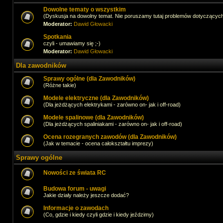
Dowolne tematy o wszystkim
(Dyskusja na dowolny temat. Nie poruszamy tutaj problemów dotyczącyc
Moderator:
Dawid Głowacki
Spotkania
czyli - umawiamy się ;-)
Moderator:
Dawid Głowacki
Dla zawodników
Sprawy ogólne (dla Zawodników)
(Różne takie)
Modele elektryczne (dla Zawodników)
(Dla jeżdżących elektrykami - zarówno on- jak i off-road)
Modele spalinowe (dla Zawodników)
(Dla jeżdżących spaliniakami - zarówno on- jak i off-road)
Ocena rozegranych zawodów (dla Zawodników)
(Jak w temacie - ocena całokształtu imprezy)
Sprawy ogólne
Nowości ze świata RC
Budowa forum - uwagi
Jakie działy należy jeszcze dodać?
Informacje o zawodach
(Co, gdzie i kiedy czyli gdzie i kiedy jeździmy)