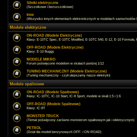
Silniki elektryczne
(Szczotkowe i bezszczotkowe)
Inne
(Wszystko innych elementach elektronicznych w modelach samochodów
Modele elektryczne
ON-ROAD (Modele Elektryczne)
Klasy: E-10TC Spec, E-10TC Modified, E-10TC 540, E-12, E-10 Formuła, 
OFF-ROAD (Modele Elektryczne)
Klasy: E-10 Buggy
MODELE MIKRO
Forum poświęcone modelom w skalach poniżej 1/12
TUNING MECHANICZNY (Modele Elektryczne)
(Tuning mechaniczny - czyli ulepszamy nasze elektryki)
Modele spalinowe
ON-ROAD (Modele Spalinowe)
Klasy: IC-10TC, IC-10 Start, IC-8 Sport, modele w skali 1:5 i 1:6
OFF-ROAD (Modele Spalinowe)
Klasy: IC-8T
MONSTER TRUCK
(Temat poświęcony zarówno monsterom spalinowym jak i elektrycznym)
PETROL
(Dział dla modeli benzynowych OFF- i ON-ROAD)