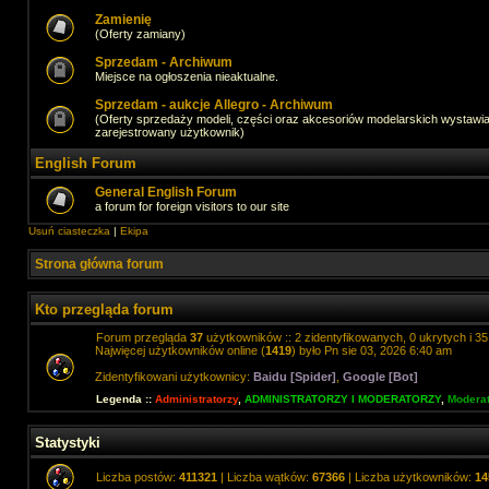
Zamienię
(Oferty zamiany)
Sprzedam - Archiwum
Miejsce na ogłoszenia nieaktualne.
Sprzedam - aukcje Allegro - Archiwum
(Oferty sprzedaży modeli, części oraz akcesoriów modelarskich wystawi
zarejestrowany użytkownik)
English Forum
General English Forum
a forum for foreign visitors to our site
Usuń ciasteczka
|
Ekipa
Strona główna forum
Kto przegląda forum
Forum przegląda
37
użytkowników :: 2 zidentyfikowanych, 0 ukrytych i 35 
Najwięcej użytkowników online (
1419
) było Pn sie 03, 2026 6:40 am
Zidentyfikowani użytkownicy:
Baidu [Spider]
,
Google [Bot]
Legenda ::
Administratorzy
,
ADMINISTRATORZY I MODERATORZY
,
Moderat
Statystyki
Liczba postów:
411321
| Liczba wątków:
67366
| Liczba użytkowników:
14