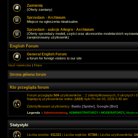
Zamienię
(Oferty zamiany)
Sprzedam - Archiwum
Miejsce na ogłoszenia nieaktualne.
Sprzedam - aukcje Allegro - Archiwum
(Oferty sprzedaży modeli, części oraz akcesoriów modelarskich wystawi
zarejestrowany użytkownik)
English Forum
General English Forum
a forum for foreign visitors to our site
Usuń ciasteczka
|
Ekipa
Strona główna forum
Kto przegląda forum
Forum przegląda
504
użytkowników :: 2 zidentyfikowanych, 0 ukrytych i 5
Najwięcej użytkowników online (
1419
) było Pn sie 03, 2026 6:40 am
Zidentyfikowani użytkownicy:
Baidu [Spider]
,
Google [Bot]
Legenda ::
Administratorzy
,
ADMINISTRATORZY I MODERATORZY
,
Moderat
Statystyki
Liczba postów:
411321
| Liczba wątków:
67366
| Liczba użytkowników:
14