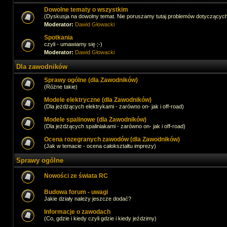
Dowolne tematy o wszystkim
(Dyskusja na dowolny temat. Nie poruszamy tutaj problemów dotyczącyc
Moderator:
Dawid Głowacki
Spotkania
czyli - umawiamy się ;-)
Moderator:
Dawid Głowacki
Dla zawodników
Sprawy ogólne (dla Zawodników)
(Różne takie)
Modele elektryczne (dla Zawodników)
(Dla jeżdżących elektrykami - zarówno on- jak i off-road)
Modele spalinowe (dla Zawodników)
(Dla jeżdżących spaliniakami - zarówno on- jak i off-road)
Ocena rozegranych zawodów (dla Zawodników)
(Jak w temacie - ocena całokształtu imprezy)
Sprawy ogólne
Nowości ze świata RC
Budowa forum - uwagi
Jakie działy należy jeszcze dodać?
Informacje o zawodach
(Co, gdzie i kiedy czyli gdzie i kiedy jeździmy)