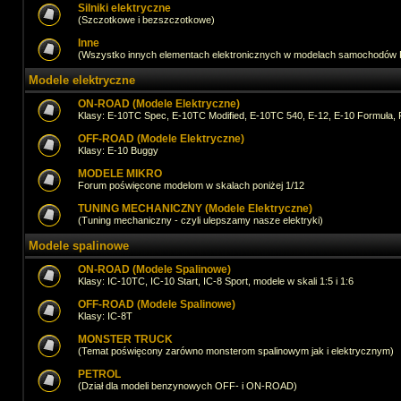
Silniki elektryczne
(Szczotkowe i bezszczotkowe)
Inne
(Wszystko innych elementach elektronicznych w modelach samochodów
Modele elektryczne
ON-ROAD (Modele Elektryczne)
Klasy: E-10TC Spec, E-10TC Modified, E-10TC 540, E-12, E-10 Formuła, 
OFF-ROAD (Modele Elektryczne)
Klasy: E-10 Buggy
MODELE MIKRO
Forum poświęcone modelom w skalach poniżej 1/12
TUNING MECHANICZNY (Modele Elektryczne)
(Tuning mechaniczny - czyli ulepszamy nasze elektryki)
Modele spalinowe
ON-ROAD (Modele Spalinowe)
Klasy: IC-10TC, IC-10 Start, IC-8 Sport, modele w skali 1:5 i 1:6
OFF-ROAD (Modele Spalinowe)
Klasy: IC-8T
MONSTER TRUCK
(Temat poświęcony zarówno monsterom spalinowym jak i elektrycznym)
PETROL
(Dział dla modeli benzynowych OFF- i ON-ROAD)