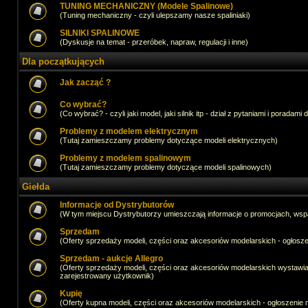
TUNING MECHANICZNY (Modele Spalinowe)
(Tuning mechaniczny - czyli ulepszamy nasze spaliniaki)
SILNIKI SPALINOWE
(Dyskusje na temat - przeróbek, napraw, regulacji i inne)
Dla początkujących
Jak zacząć ?
Co wybrać?
(Co wybrać? - czyli jaki model, jaki silnik itp - dział z pytaniami i poradami 
Problemy z modelem elektrycznym
(Tutaj zamieszczamy problemy dotyczące modeli elektrycznych)
Problemy z modelem spalinowym
(Tutaj zamieszczamy problemy dotyczące modeli spalinowych)
Giełda
Informacje od Dystrybutorów
(W tym miejscu Dystrybutorzy umieszczają informacje o promocjach, wsp
Sprzedam
(Oferty sprzedaży modeli, części oraz akcesoriów modelarskich - ogło
Sprzedam - aukcje Allegro
(Oferty sprzedaży modeli, części oraz akcesoriów modelarskich wystawi
zarejestrowany użytkownik)
Kupię
(Oferty kupna modeli, części oraz akcesoriów modelarskich - ogłoszeni