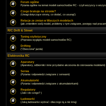
Forum ogólne
Pytania ogólne na temat modeli samochodów RC - czyli wszyscy o wszystk
Czego brakuje na stronie?
(Uwagi dotyczące strony, co dodać, co usunąć)
Relacje ze zmian w Waszych modelach
(jak zmieniłem swój model, problemy z tym związane, postępy nad pracami,
R/C Drift & Street
Tuning stylistyczny
(Poprawa wyglądu modeli samochodów RC)
Drifting
("Zboczona" jazda)
Elektronika RC
Aparatury
(Aparatury, odbiorniki i inne przydatne akcesoria do sterowania modelami)
Serwa
(Pytania i odpowiedzi związane z serwami)
Akumulatorki
(Pytania i odpowiedzi związane z akumulatorkami)
Regulatory
(Jaki i do czego? )
Ładowarki
(Jaką ładowarke wybrać i dlaczego tą a nie inną)