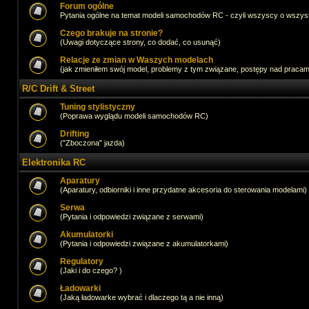
Forum ogólne
Pytania ogólne na temat modeli samochodów RC - czyli wszyscy o wszystk
Czego brakuje na stronie?
(Uwagi dotyczące strony, co dodać, co usunąć)
Relacje ze zmian w Waszych modelach
(jak zmieniłem swój model, problemy z tym związane, postępy nad pracami,
R/C Drift & Street
Tuning stylistyczny
(Poprawa wyglądu modeli samochodów RC)
Drifting
("Zboczona" jazda)
Elektronika RC
Aparatury
(Aparatury, odbiorniki i inne przydatne akcesoria do sterowania modelami)
Serwa
(Pytania i odpowiedzi związane z serwami)
Akumulatorki
(Pytania i odpowiedzi związane z akumulatorkami)
Regulatory
(Jaki i do czego? )
Ładowarki
(Jaką ładowarke wybrać i dlaczego tą a nie inną)