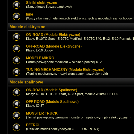
Silniki elektryczne
(Szczotkowe i bezszczotkowe)
Inne
(Wszystko innych elementach elektronicznych w modelach samochodów
Modele elektryczne
ON-ROAD (Modele Elektryczne)
Klasy: E-10TC Spec, E-10TC Modified, E-10TC 540, E-12, E-10 Formuła, 
OFF-ROAD (Modele Elektryczne)
Klasy: E-10 Buggy
MODELE MIKRO
Forum poświęcone modelom w skalach poniżej 1/12
TUNING MECHANICZNY (Modele Elektryczne)
(Tuning mechaniczny - czyli ulepszamy nasze elektryki)
Modele spalinowe
ON-ROAD (Modele Spalinowe)
Klasy: IC-10TC, IC-10 Start, IC-8 Sport, modele w skali 1:5 i 1:6
OFF-ROAD (Modele Spalinowe)
Klasy: IC-8T
MONSTER TRUCK
(Temat poświęcony zarówno monsterom spalinowym jak i elektrycznym)
PETROL
(Dział dla modeli benzynowych OFF- i ON-ROAD)