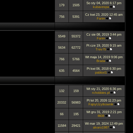
So sty 04, 2020 6:17 pm
179
1505
kubavespa
Cz kwi 23, 2020 12:45 am
756
5391
Farim
Cz sie 08, 2019 3:44 pm
5549
55372
Farim
Pt cze 19, 2020 9:15 am
5634
62772
Trev75
Wt maja 14, 2019 9:06 pm
766
5766
Brada
Pt kwi 06, 2018 6:30 pm
635
4564
pabloxl1
Wt sty 21, 2020 6:36 pm
132
159
rchobbies.pl
Pt lut 20, 2026 11:23 pm
20332
56983
FajnyUzytkownik
Wt gru 31, 2019 2:21 pm
66
195
fifi08
Wt mar 19, 2024 12:49 pm
11584
29421
alvaro1987