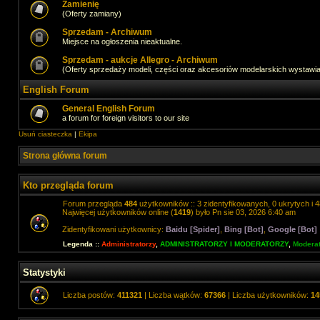
Zamienię
(Oferty zamiany)
Sprzedam - Archiwum
Miejsce na ogłoszenia nieaktualne.
Sprzedam - aukcje Allegro - Archiwum
(Oferty sprzedaży modeli, części oraz akcesoriów modelarskich wystawi
English Forum
General English Forum
a forum for foreign visitors to our site
Usuń ciasteczka
|
Ekipa
Strona główna forum
Kto przegląda forum
Forum przegląda
484
użytkowników :: 3 zidentyfikowanych, 0 ukrytych i 4
Najwięcej użytkowników online (
1419
) było Pn sie 03, 2026 6:40 am
Zidentyfikowani użytkownicy:
Baidu [Spider]
,
Bing [Bot]
,
Google [Bot]
Legenda ::
Administratorzy
,
ADMINISTRATORZY I MODERATORZY
,
Moderat
Statystyki
Liczba postów:
411321
| Liczba wątków:
67366
| Liczba użytkowników:
14