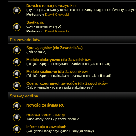
Dowolne tematy o wszystkim
(Dyskusja na dowolny temat. Nie poruszamy tutaj problemów dotyczącyc
Moderator:
Dawid Głowacki
Spotkania
czyli - umawiamy się ;-)
Moderator:
Dawid Głowacki
Dla zawodników
Sprawy ogólne (dla Zawodników)
(Różne takie)
Modele elektryczne (dla Zawodników)
(Dla jeżdżących elektrykami - zarówno on- jak i off-road)
Modele spalinowe (dla Zawodników)
(Dla jeżdżących spaliniakami - zarówno on- jak i off-road)
Ocena rozegranych zawodów (dla Zawodników)
(Jak w temacie - ocena całokształtu imprezy)
Sprawy ogólne
Nowości ze świata RC
Budowa forum - uwagi
Jakie działy należy jeszcze dodać?
Informacje o zawodach
(Co, gdzie i kiedy czyli gdzie i kiedy jeździmy)