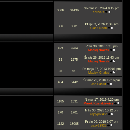
So mar 23, 2024 8:15 pm
3006
31436
serce74
Pt lip 03, 2026 11:45 am
306
3501
Ciastulka88
Pt lis 30, 2018 1:15 pm
423
9764
Maciej Nowak
Śr sie 28, 2013 11:43 pm
93
1875
Maciej Nowak
Pn maja 27, 2013 10:01 pm
25
451
Maciek Chałas
Śr mar 23, 2016 12:16 pm
404
5442
Jan Pasiut
N mar 17, 2019 4:20 pm
1185
1331
Marek Kusiakiewicz
N lis 30, 2025 10:12 pm
170
1701
rajdypolskie
Pt sie 09, 2019 1:07 pm
1122
18005
uszy19922