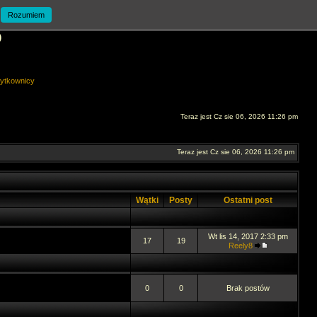
Rozumiem
O
ytkownicy
Teraz jest Cz sie 06, 2026 11:26 pm
Teraz jest Cz sie 06, 2026 11:26 pm
Wątki
Posty
Ostatni post
Wt lis 14, 2017 2:33 pm
17
19
Reely8
0
0
Brak postów