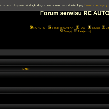
a ciasteczek (cookies), dzięki którym nasz serwis może działać lepiej.
Dowiedz się więcej
Forum serwisu RC AUT
RC AUTO
e-mail do ADMINA
FAQ
Szukaj
Uż
Zaloguj
Zarejestruj
Dział