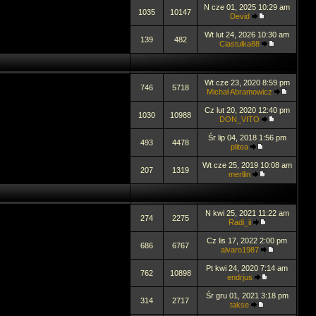
N cze 01, 2025 10:29 am
1035
10147
Devid
Wt lut 24, 2026 10:30 am
139
482
Ciastulka88
Wt cze 23, 2020 8:59 pm
746
5718
Michał Abramowicz
Cz lut 20, 2020 12:40 pm
1030
10988
DON_VITO
Śr lip 04, 2018 1:56 pm
493
4478
plitea
Wt cze 25, 2019 10:08 am
207
1319
merllin
N kwi 25, 2021 11:22 am
274
2275
Radi_ii
Cz lis 17, 2022 2:00 pm
686
6767
alvaro1987
Pt kwi 24, 2020 7:14 am
762
10898
endrjus
Śr gru 01, 2021 3:18 pm
314
2717
takse