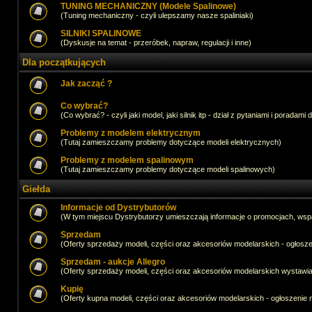
TUNING MECHANICZNY (Modele Spalinowe)
(Tuning mechaniczny - czyli ulepszamy nasze spaliniaki)
SILNIKI SPALINOWE
(Dyskusje na temat - przeróbek, napraw, regulacji i inne)
Dla początkujących
Jak zacząć ?
Co wybrać?
(Co wybrać? - czyli jaki model, jaki silnik itp - dział z pytaniami i poradami 
Problemy z modelem elektrycznym
(Tutaj zamieszczamy problemy dotyczące modeli elektrycznych)
Problemy z modelem spalinowym
(Tutaj zamieszczamy problemy dotyczące modeli spalinowych)
Giełda
Informacje od Dystrybutorów
(W tym miejscu Dystrybutorzy umieszczają informacje o promocjach, wsp
Sprzedam
(Oferty sprzedaży modeli, części oraz akcesoriów modelarskich - ogło
Sprzedam - aukcje Allegro
(Oferty sprzedaży modeli, części oraz akcesoriów modelarskich wystawi
Kupię
(Oferty kupna modeli, części oraz akcesoriów modelarskich - ogłoszeni