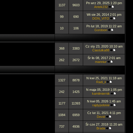
Pn wrz 29, 2025 1:20 pm
1137
9603
Antek232
Wt sie 26, 2014 2:01 pm
99
690
DON_VITO
Pn lut 18, 2019 11:22 am
10
106
Gordoon
Cz sty 23, 2020 10:10 am
368
3383
Ciastulka88
Śr lis 08, 2017 2:01 am
262
2672
manniur
N kwi 25, 2021 11:18 am
1327
8878
Radi_ii
N maja 05, 2019 1:05 pm
242
1425
kamilmiernik
N kwi 05, 2026 1:45 am
1177
11393
rajdypolskie
Cz lut 11, 2021 4:11 pm
1084
6959
Devid
Śr cze 27, 2018 11:20 am
737
4936
Brada