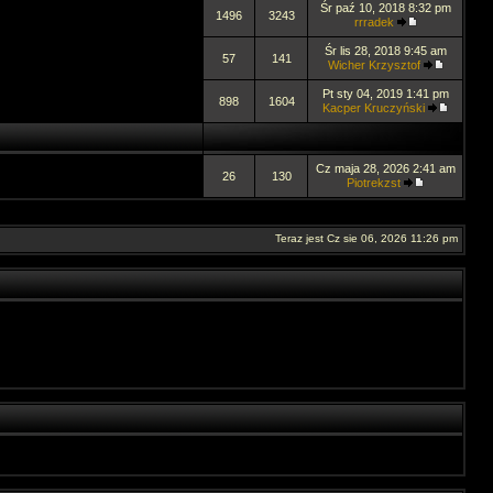
Śr paź 10, 2018 8:32 pm
1496
3243
rrradek
Śr lis 28, 2018 9:45 am
57
141
Wicher Krzysztof
Pt sty 04, 2019 1:41 pm
898
1604
Kacper Kruczyński
Cz maja 28, 2026 2:41 am
26
130
Piotrekzst
Teraz jest Cz sie 06, 2026 11:26 pm