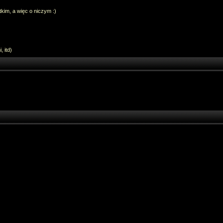
im, a więc o niczym :)
 itd)