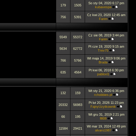
So sty 04, 2020 6:17 pm
179
1505
kubavespa
Cz kwi 23, 2020 12:45 am
756
5391
Farim
Cz sie 08, 2019 3:44 pm
5549
55372
Farim
Pt cze 19, 2020 9:15 am
5634
62772
Trev75
Wt maja 14, 2019 9:06 pm
766
5766
Brada
Pt kwi 06, 2018 6:30 pm
635
4564
pabloxl1
Wt sty 21, 2020 6:36 pm
132
159
rchobbies.pl
Pt lut 20, 2026 11:23 pm
20332
56983
FajnyUzytkownik
Wt gru 31, 2019 2:21 pm
66
195
fifi08
Wt mar 19, 2024 12:49 pm
11584
29421
alvaro1987