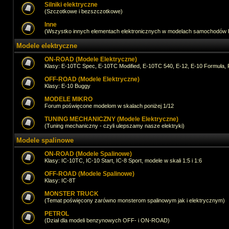
Silniki elektryczne
(Szczotkowe i bezszczotkowe)
Inne
(Wszystko innych elementach elektronicznych w modelach samochodów
Modele elektryczne
ON-ROAD (Modele Elektryczne)
Klasy: E-10TC Spec, E-10TC Modified, E-10TC 540, E-12, E-10 Formuła, 
OFF-ROAD (Modele Elektryczne)
Klasy: E-10 Buggy
MODELE MIKRO
Forum poświęcone modelom w skalach poniżej 1/12
TUNING MECHANICZNY (Modele Elektryczne)
(Tuning mechaniczny - czyli ulepszamy nasze elektryki)
Modele spalinowe
ON-ROAD (Modele Spalinowe)
Klasy: IC-10TC, IC-10 Start, IC-8 Sport, modele w skali 1:5 i 1:6
OFF-ROAD (Modele Spalinowe)
Klasy: IC-8T
MONSTER TRUCK
(Temat poświęcony zarówno monsterom spalinowym jak i elektrycznym)
PETROL
(Dział dla modeli benzynowych OFF- i ON-ROAD)