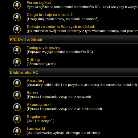
Forum ogólne
Pytania ogólne na temat modeli samochodów RC - czyli wszyscy o wszystk
Czego brakuje na stronie?
(Uwagi dotyczące strony, co dodać, co usunąć)
Relacje ze zmian w Waszych modelach
(jak zmieniłem swój model, problemy z tym związane, postępy nad pracami,
R/C Drift & Street
Tuning stylistyczny
(Poprawa wyglądu modeli samochodów RC)
Drifting
("Zboczona" jazda)
Elektronika RC
Aparatury
(Aparatury, odbiorniki i inne przydatne akcesoria do sterowania modelami)
Serwa
(Pytania i odpowiedzi związane z serwami)
Akumulatorki
(Pytania i odpowiedzi związane z akumulatorkami)
Regulatory
(Jaki i do czego? )
Ładowarki
(Jaką ładowarke wybrać i dlaczego tą a nie inną)