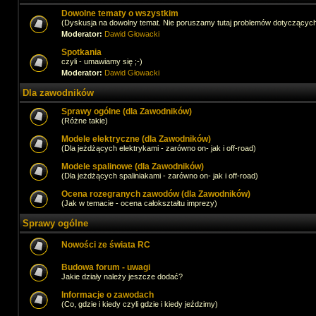
Dowolne tematy o wszystkim
(Dyskusja na dowolny temat. Nie poruszamy tutaj problemów dotyczącyc
Moderator:
Dawid Głowacki
Spotkania
czyli - umawiamy się ;-)
Moderator:
Dawid Głowacki
Dla zawodników
Sprawy ogólne (dla Zawodników)
(Różne takie)
Modele elektryczne (dla Zawodników)
(Dla jeżdżących elektrykami - zarówno on- jak i off-road)
Modele spalinowe (dla Zawodników)
(Dla jeżdżących spaliniakami - zarówno on- jak i off-road)
Ocena rozegranych zawodów (dla Zawodników)
(Jak w temacie - ocena całokształtu imprezy)
Sprawy ogólne
Nowości ze świata RC
Budowa forum - uwagi
Jakie działy należy jeszcze dodać?
Informacje o zawodach
(Co, gdzie i kiedy czyli gdzie i kiedy jeździmy)