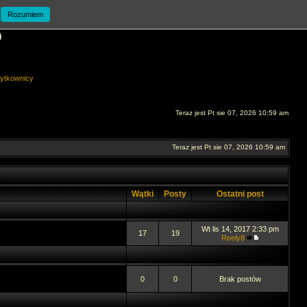
Rozumiem
O
ytkownicy
Teraz jest Pt sie 07, 2026 10:59 am
Teraz jest Pt sie 07, 2026 10:59 am
Wątki
Posty
Ostatni post
Wt lis 14, 2017 2:33 pm
17
19
Reely8
0
0
Brak postów