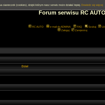
a ciasteczek (cookies), dzięki którym nasz serwis może działać lepiej.
Dowiedz się więcej
Forum serwisu RC AUT
RC AUTO
e-mail do ADMINA
FAQ
Szukaj
Uż
Zaloguj
Zarejestruj
Dział