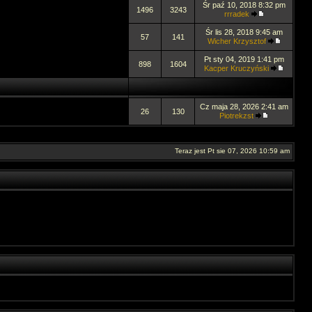
Śr paź 10, 2018 8:32 pm
1496
3243
rrradek
Śr lis 28, 2018 9:45 am
57
141
Wicher Krzysztof
Pt sty 04, 2019 1:41 pm
898
1604
Kacper Kruczyński
Cz maja 28, 2026 2:41 am
26
130
Piotrekzst
Teraz jest Pt sie 07, 2026 10:59 am