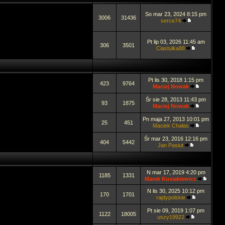
So mar 23, 2024 8:15 pm
3006
31436
serce74
Pt lip 03, 2026 11:45 am
306
3501
Ciastulka88
Pt lis 30, 2018 1:15 pm
423
9764
Maciej Nowak
Śr sie 28, 2013 11:43 pm
93
1875
Maciej Nowak
Pn maja 27, 2013 10:01 pm
25
451
Maciek Chałas
Śr mar 23, 2016 12:16 pm
404
5442
Jan Pasiut
N mar 17, 2019 4:20 pm
1185
1331
Marek Kusiakiewicz
N lis 30, 2025 10:12 pm
170
1701
rajdypolskie
Pt sie 09, 2019 1:07 pm
1122
18005
uszy19922