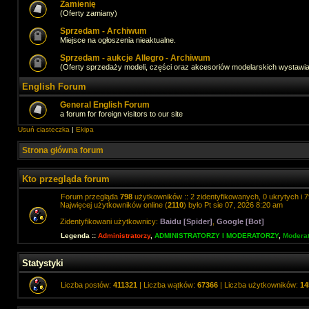
Zamienię
(Oferty zamiany)
Sprzedam - Archiwum
Miejsce na ogłoszenia nieaktualne.
Sprzedam - aukcje Allegro - Archiwum
(Oferty sprzedaży modeli, części oraz akcesoriów modelarskich wystawi
English Forum
General English Forum
a forum for foreign visitors to our site
Usuń ciasteczka
|
Ekipa
Strona główna forum
Kto przegląda forum
Forum przegląda
798
użytkowników :: 2 zidentyfikowanych, 0 ukrytych i 7
Najwięcej użytkowników online (
2110
) było Pt sie 07, 2026 8:20 am
Zidentyfikowani użytkownicy:
Baidu [Spider]
,
Google [Bot]
Legenda ::
Administratorzy
,
ADMINISTRATORZY I MODERATORZY
,
Moderat
Statystyki
Liczba postów:
411321
| Liczba wątków:
67366
| Liczba użytkowników:
14