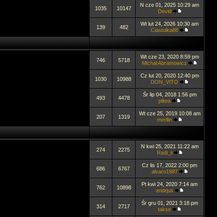
N cze 01, 2025 10:29 am
1035
10147
Devid
Wt lut 24, 2026 10:30 am
139
482
Ciastulka88
Wt cze 23, 2020 8:59 pm
746
5718
Michał Abramowicz
Cz lut 20, 2020 12:40 pm
1030
10988
DON_VITO
Śr lip 04, 2018 1:56 pm
493
4478
plitea
Wt cze 25, 2019 10:08 am
207
1319
merllin
N kwi 25, 2021 11:22 am
274
2275
Radi_ii
Cz lis 17, 2022 2:00 pm
686
6767
alvaro1987
Pt kwi 24, 2020 7:14 am
762
10898
endrjus
Śr gru 01, 2021 3:18 pm
314
2717
takse