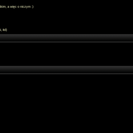
im, a więc o niczym :)
 itd)