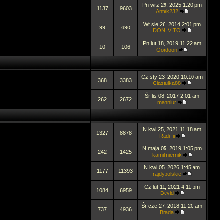
Pn wrz 29, 2025 1:20 pm
1137
9603
Antek232
Wt sie 26, 2014 2:01 pm
99
690
DON_VITO
Pn lut 18, 2019 11:22 am
10
106
Gordoon
Cz sty 23, 2020 10:10 am
368
3383
Ciastulka88
Śr lis 08, 2017 2:01 am
262
2672
manniur
N kwi 25, 2021 11:18 am
1327
8878
Radi_ii
N maja 05, 2019 1:05 pm
242
1425
kamilmiernik
N kwi 05, 2026 1:45 am
1177
11393
rajdypolskie
Cz lut 11, 2021 4:11 pm
1084
6959
Devid
Śr cze 27, 2018 11:20 am
737
4936
Brada