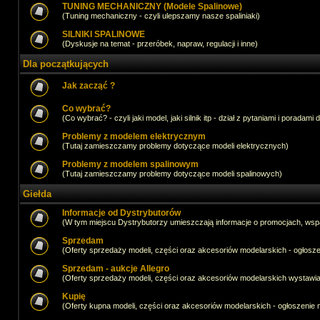
TUNING MECHANICZNY (Modele Spalinowe)
(Tuning mechaniczny - czyli ulepszamy nasze spaliniaki)
SILNIKI SPALINOWE
(Dyskusje na temat - przeróbek, napraw, regulacji i inne)
Dla początkujących
Jak zacząć ?
Co wybrać?
(Co wybrać? - czyli jaki model, jaki silnik itp - dział z pytaniami i poradami 
Problemy z modelem elektrycznym
(Tutaj zamieszczamy problemy dotyczące modeli elektrycznych)
Problemy z modelem spalinowym
(Tutaj zamieszczamy problemy dotyczące modeli spalinowych)
Giełda
Informacje od Dystrybutorów
(W tym miejscu Dystrybutorzy umieszczają informacje o promocjach, wsp
Sprzedam
(Oferty sprzedaży modeli, części oraz akcesoriów modelarskich - ogło
Sprzedam - aukcje Allegro
(Oferty sprzedaży modeli, części oraz akcesoriów modelarskich wystawi
Kupię
(Oferty kupna modeli, części oraz akcesoriów modelarskich - ogłoszeni