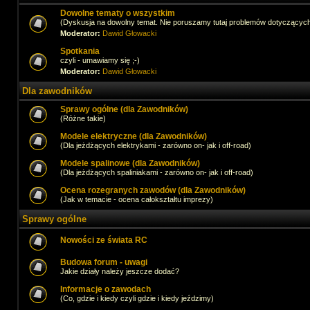
Dowolne tematy o wszystkim
(Dyskusja na dowolny temat. Nie poruszamy tutaj problemów dotyczącyc
Moderator:
Dawid Głowacki
Spotkania
czyli - umawiamy się ;-)
Moderator:
Dawid Głowacki
Dla zawodników
Sprawy ogólne (dla Zawodników)
(Różne takie)
Modele elektryczne (dla Zawodników)
(Dla jeżdżących elektrykami - zarówno on- jak i off-road)
Modele spalinowe (dla Zawodników)
(Dla jeżdżących spaliniakami - zarówno on- jak i off-road)
Ocena rozegranych zawodów (dla Zawodników)
(Jak w temacie - ocena całokształtu imprezy)
Sprawy ogólne
Nowości ze świata RC
Budowa forum - uwagi
Jakie działy należy jeszcze dodać?
Informacje o zawodach
(Co, gdzie i kiedy czyli gdzie i kiedy jeździmy)