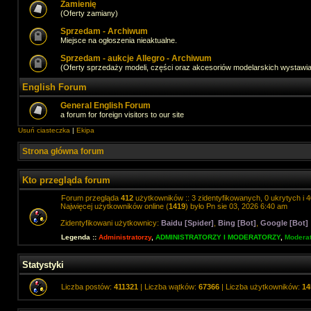
Zamienię
(Oferty zamiany)
Sprzedam - Archiwum
Miejsce na ogłoszenia nieaktualne.
Sprzedam - aukcje Allegro - Archiwum
(Oferty sprzedaży modeli, części oraz akcesoriów modelarskich wystawi
English Forum
General English Forum
a forum for foreign visitors to our site
Usuń ciasteczka
|
Ekipa
Strona główna forum
Kto przegląda forum
Forum przegląda
412
użytkowników :: 3 zidentyfikowanych, 0 ukrytych i 4
Najwięcej użytkowników online (
1419
) było Pn sie 03, 2026 6:40 am
Zidentyfikowani użytkownicy:
Baidu [Spider]
,
Bing [Bot]
,
Google [Bot]
Legenda ::
Administratorzy
,
ADMINISTRATORZY I MODERATORZY
,
Moderat
Statystyki
Liczba postów:
411321
| Liczba wątków:
67366
| Liczba użytkowników:
14