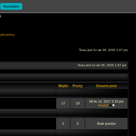
Rozumiem
O
ytkownicy
Teraz jest Cz sie 06, 2026 1:47 pm
Teraz jest Cz sie 06, 2026 1:47 pm
Wątki
Posty
Ostatni post
Wt lis 14, 2017 2:33 pm
17
19
Reely8
0
0
Brak postów