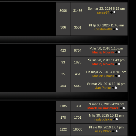
So mar 23, 2024 8:15 pm
3006
31436
serce74
Pt lip 03, 2026 11:45 am
306
3501
Ciastulka88
Pt lis 30, 2018 1:15 pm
423
9764
Maciej Nowak
Śr sie 28, 2013 11:43 pm
93
1875
Maciej Nowak
Pn maja 27, 2013 10:01 pm
25
451
Maciek Chałas
Śr mar 23, 2016 12:16 pm
404
5442
Jan Pasiut
N mar 17, 2019 4:20 pm
1185
1331
Marek Kusiakiewicz
N lis 30, 2025 10:12 pm
170
1701
rajdypolskie
Pt sie 09, 2019 1:07 pm
1122
18005
uszy19922