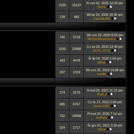
N cze 01, 2025 10:29 am
1035
10147
Devid
Wt lut 24, 2026 10:30 am
139
482
Ciastulka88
Wt cze 23, 2020 8:59 pm
746
5718
Michał Abramowicz
Cz lut 20, 2020 12:40 pm
1030
10988
DON_VITO
Śr lip 04, 2018 1:56 pm
493
4478
plitea
Wt cze 25, 2019 10:08 am
207
1319
merllin
N kwi 25, 2021 11:22 am
274
2275
Radi_ii
Cz lis 17, 2022 2:00 pm
686
6767
alvaro1987
Pt kwi 24, 2020 7:14 am
762
10898
endrjus
Śr gru 01, 2021 3:18 pm
314
2717
takse