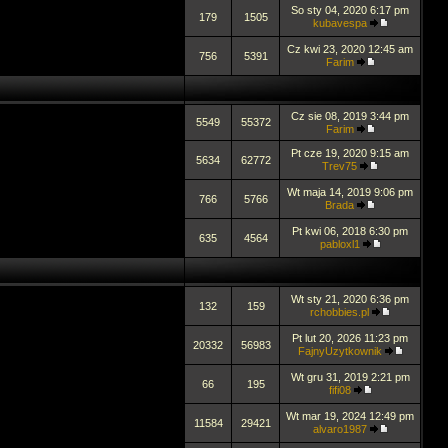
So sty 04, 2020 6:17 pm
179
1505
kubavespa
Cz kwi 23, 2020 12:45 am
756
5391
Farim
Cz sie 08, 2019 3:44 pm
5549
55372
Farim
Pt cze 19, 2020 9:15 am
5634
62772
Trev75
Wt maja 14, 2019 9:06 pm
766
5766
Brada
Pt kwi 06, 2018 6:30 pm
635
4564
pabloxl1
Wt sty 21, 2020 6:36 pm
132
159
rchobbies.pl
Pt lut 20, 2026 11:23 pm
20332
56983
FajnyUzytkownik
Wt gru 31, 2019 2:21 pm
66
195
fifi08
Wt mar 19, 2024 12:49 pm
11584
29421
alvaro1987