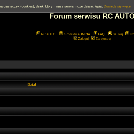
a ciasteczek (cookies), dzięki którym nasz serwis może działać lepiej.
Dowiedz się więcej
Forum serwisu RC AUT
RC AUTO
e-mail do ADMINA
FAQ
Szukaj
Uż
Zaloguj
Zarejestruj
Dział