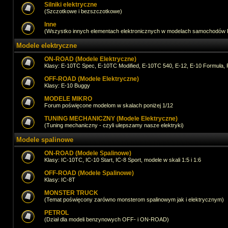
Silniki elektryczne
(Szczotkowe i bezszczotkowe)
Inne
(Wszystko innych elementach elektronicznych w modelach samochodów
Modele elektryczne
ON-ROAD (Modele Elektryczne)
Klasy: E-10TC Spec, E-10TC Modified, E-10TC 540, E-12, E-10 Formuła, 
OFF-ROAD (Modele Elektryczne)
Klasy: E-10 Buggy
MODELE MIKRO
Forum poświęcone modelom w skalach poniżej 1/12
TUNING MECHANICZNY (Modele Elektryczne)
(Tuning mechaniczny - czyli ulepszamy nasze elektryki)
Modele spalinowe
ON-ROAD (Modele Spalinowe)
Klasy: IC-10TC, IC-10 Start, IC-8 Sport, modele w skali 1:5 i 1:6
OFF-ROAD (Modele Spalinowe)
Klasy: IC-8T
MONSTER TRUCK
(Temat poświęcony zarówno monsterom spalinowym jak i elektrycznym)
PETROL
(Dział dla modeli benzynowych OFF- i ON-ROAD)