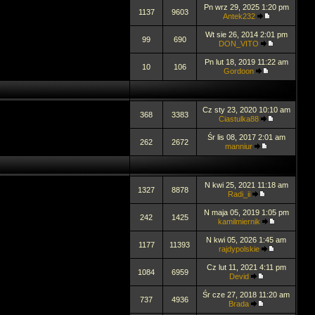
Pn wrz 29, 2025 1:20 pm
1137
9603
Antek232
Wt sie 26, 2014 2:01 pm
99
690
DON_VITO
Pn lut 18, 2019 11:22 am
10
106
Gordoon
Cz sty 23, 2020 10:10 am
368
3383
Ciastulka88
Śr lis 08, 2017 2:01 am
262
2672
manniur
N kwi 25, 2021 11:18 am
1327
8878
Radi_ii
N maja 05, 2019 1:05 pm
242
1425
kamilmiernik
N kwi 05, 2026 1:45 am
1177
11393
rajdypolskie
Cz lut 11, 2021 4:11 pm
1084
6959
Devid
Śr cze 27, 2018 11:20 am
737
4936
Brada