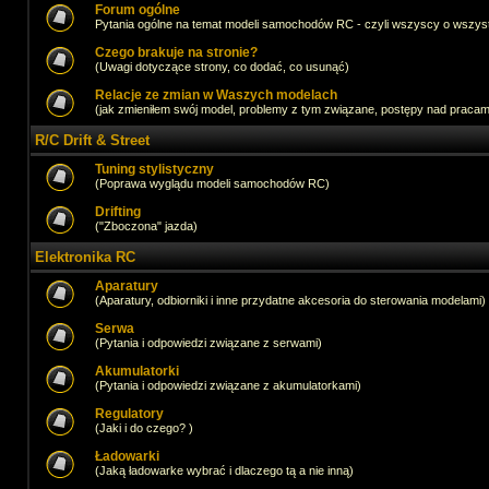
Forum ogólne
Pytania ogólne na temat modeli samochodów RC - czyli wszyscy o wszystk
Czego brakuje na stronie?
(Uwagi dotyczące strony, co dodać, co usunąć)
Relacje ze zmian w Waszych modelach
(jak zmieniłem swój model, problemy z tym związane, postępy nad pracami,
R/C Drift & Street
Tuning stylistyczny
(Poprawa wyglądu modeli samochodów RC)
Drifting
("Zboczona" jazda)
Elektronika RC
Aparatury
(Aparatury, odbiorniki i inne przydatne akcesoria do sterowania modelami)
Serwa
(Pytania i odpowiedzi związane z serwami)
Akumulatorki
(Pytania i odpowiedzi związane z akumulatorkami)
Regulatory
(Jaki i do czego? )
Ładowarki
(Jaką ładowarke wybrać i dlaczego tą a nie inną)