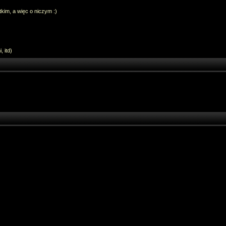
im, a więc o niczym :)
 itd)