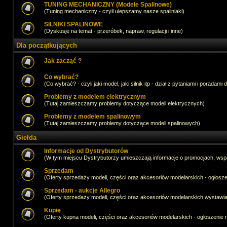
TUNING MECHANICZNY (Modele Spalinowe)
(Tuning mechaniczny - czyli ulepszamy nasze spaliniaki)
SILNIKI SPALINOWE
(Dyskusje na temat - przeróbek, napraw, regulacji i inne)
Dla początkujących
Jak zacząć ?
Co wybrać?
(Co wybrać? - czyli jaki model, jaki silnik itp - dział z pytaniami i poradami 
Problemy z modelem elektrycznym
(Tutaj zamieszczamy problemy dotyczące modeli elektrycznych)
Problemy z modelem spalinowym
(Tutaj zamieszczamy problemy dotyczące modeli spalinowych)
Giełda
Informacje od Dystrybutorów
(W tym miejscu Dystrybutorzy umieszczają informacje o promocjach, wsp
Sprzedam
(Oferty sprzedaży modeli, części oraz akcesoriów modelarskich - ogło
Sprzedam - aukcje Allegro
(Oferty sprzedaży modeli, części oraz akcesoriów modelarskich wystawi
Kupię
(Oferty kupna modeli, części oraz akcesoriów modelarskich - ogłoszeni