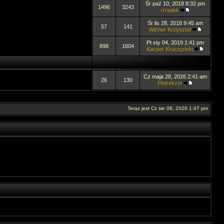
Śr paź 10, 2018 8:32 pm
1496
3243
rrradek
Śr lis 28, 2018 9:45 am
57
141
Wicher Krzysztof
Pt sty 04, 2019 1:41 pm
898
1604
Kacper Kruczyński
Cz maja 28, 2026 2:41 am
26
130
Piotrekzst
Teraz jest Cz sie 06, 2026 1:47 pm