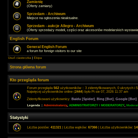
Zamienię
(Oferty zamiany)
Sprzedam - Archiwum
Miejsce na ogłoszenia nieaktualne.
Sprzedam - aukcje Allegro - Archiwum
(Oferty sprzedaży modeli, części oraz akcesoriów modelarskich wystawi
English Forum
General English Forum
a forum for foreign visitors to our site
Usuń ciasteczka
|
Ekipa
Strona główna forum
Kto przegląda forum
Forum przegląda
562
użytkowników :: 3 zidentyfikowanych, 0 ukrytych i 5
Najwięcej użytkowników online (
2444
) było Pt sie 07, 2026 11:37 am
Zidentyfikowani użytkownicy:
Baidu [Spider]
,
Bing [Bot]
,
Google [Bot]
Legenda ::
Administratorzy
,
ADMINISTRATORZY I MODERATORZY
,
Moderat
Statystyki
Liczba postów:
411321
| Liczba wątków:
67366
| Liczba użytkowników:
14