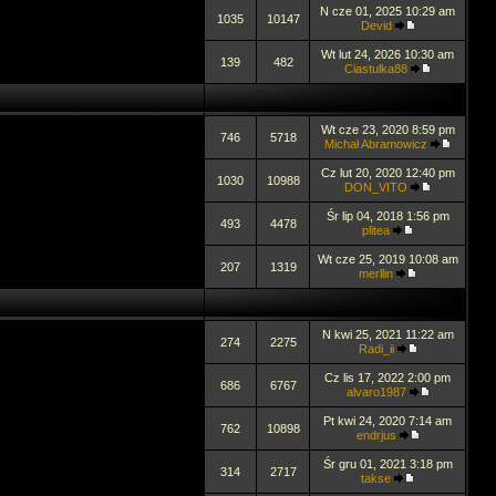
N cze 01, 2025 10:29 am
1035
10147
Devid
Wt lut 24, 2026 10:30 am
139
482
Ciastulka88
Wt cze 23, 2020 8:59 pm
746
5718
Michał Abramowicz
Cz lut 20, 2020 12:40 pm
1030
10988
DON_VITO
Śr lip 04, 2018 1:56 pm
493
4478
plitea
Wt cze 25, 2019 10:08 am
207
1319
merllin
N kwi 25, 2021 11:22 am
274
2275
Radi_ii
Cz lis 17, 2022 2:00 pm
686
6767
alvaro1987
Pt kwi 24, 2020 7:14 am
762
10898
endrjus
Śr gru 01, 2021 3:18 pm
314
2717
takse