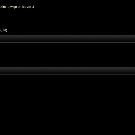
im, a więc o niczym :)
 itd)