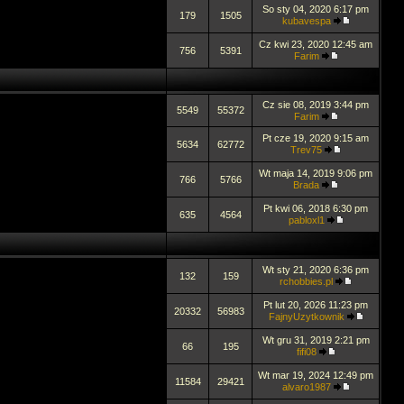
So sty 04, 2020 6:17 pm
179
1505
kubavespa
Cz kwi 23, 2020 12:45 am
756
5391
Farim
Cz sie 08, 2019 3:44 pm
5549
55372
Farim
Pt cze 19, 2020 9:15 am
5634
62772
Trev75
Wt maja 14, 2019 9:06 pm
766
5766
Brada
Pt kwi 06, 2018 6:30 pm
635
4564
pabloxl1
Wt sty 21, 2020 6:36 pm
132
159
rchobbies.pl
Pt lut 20, 2026 11:23 pm
20332
56983
FajnyUzytkownik
Wt gru 31, 2019 2:21 pm
66
195
fifi08
Wt mar 19, 2024 12:49 pm
11584
29421
alvaro1987