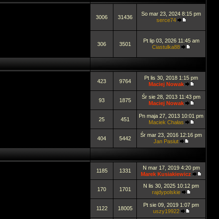
So mar 23, 2024 8:15 pm
3006
31436
serce74
Pt lip 03, 2026 11:45 am
306
3501
Ciastulka88
Pt lis 30, 2018 1:15 pm
423
9764
Maciej Nowak
Śr sie 28, 2013 11:43 pm
93
1875
Maciej Nowak
Pn maja 27, 2013 10:01 pm
25
451
Maciek Chałas
Śr mar 23, 2016 12:16 pm
404
5442
Jan Pasiut
N mar 17, 2019 4:20 pm
1185
1331
Marek Kusiakiewicz
N lis 30, 2025 10:12 pm
170
1701
rajdypolskie
Pt sie 09, 2019 1:07 pm
1122
18005
uszy19922