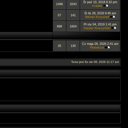
Śr paź 10, 2018 8:32 pm
1496
3243
rrradek
Śr lis 28, 2018 9:45 am
57
141
Wicher Krzysztof
Pt sty 04, 2019 1:41 pm
898
1604
Kacper Kruczyński
Cz maja 28, 2026 2:41 am
26
130
Piotrekzst
Teraz jest So sie 08, 2026 11:17 am