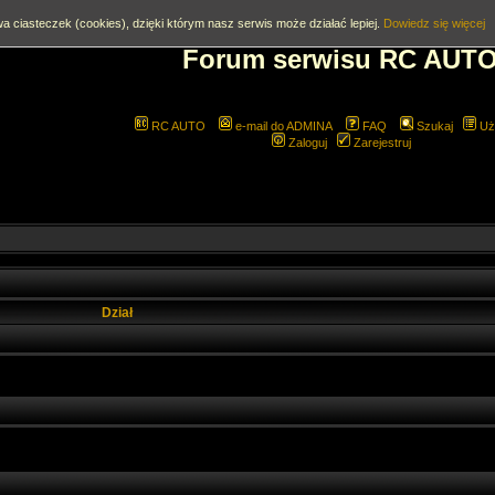
a ciasteczek (cookies), dzięki którym nasz serwis może działać lepiej.
Dowiedz się więcej
Forum serwisu RC AUT
RC AUTO
e-mail do ADMINA
FAQ
Szukaj
Uż
Zaloguj
Zarejestruj
Dział