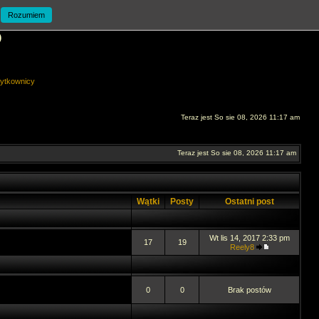
Rozumiem
O
ytkownicy
Teraz jest So sie 08, 2026 11:17 am
Teraz jest So sie 08, 2026 11:17 am
Wątki
Posty
Ostatni post
Wt lis 14, 2017 2:33 pm
17
19
Reely8
0
0
Brak postów