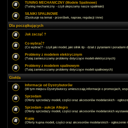
TUNING MECHANICZNY (Modele Spalinowe)
(Tuning mechaniczny - czyli ulepszamy nasze spaliniaki)
SILNIKI SPALINOWE
(Dyskusje na temat - przeróbek, napraw, regulacji i inne)
Dla początkujących
Jak zacząć ?
Co wybrać?
(Co wybrać? - czyli jaki model, jaki silnik itp - dział z pytaniami i poradami 
Problemy z modelem elektrycznym
(Tutaj zamieszczamy problemy dotyczące modeli elektrycznych)
Problemy z modelem spalinowym
(Tutaj zamieszczamy problemy dotyczące modeli spalinowych)
Giełda
Informacje od Dystrybutorów
(W tym miejscu Dystrybutorzy umieszczają informacje o promocjach, wsp
Sprzedam
(Oferty sprzedaży modeli, części oraz akcesoriów modelarskich - ogło
Sprzedam - aukcje Allegro
(Oferty sprzedaży modeli, części oraz akcesoriów modelarskich wystawi
Kupię
(Oferty kupna modeli, części oraz akcesoriów modelarskich - ogłoszeni