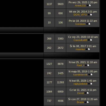
Pn wrz 29, 2025 1:20 pm
1137
9603
Antek232
Wt sie 26, 2014 2:01 pm
99
690
DON_VITO
Pn lut 18, 2019 11:22 am
10
106
Gordoon
Cz sty 23, 2020 10:10 am
368
3383
Ciastulka88
Śr lis 08, 2017 2:01 am
262
2672
manniur
N kwi 25, 2021 11:18 am
1327
8878
Radi_ii
N maja 05, 2019 1:05 pm
242
1425
kamilmiernik
N kwi 05, 2026 1:45 am
1177
11393
rajdypolskie
Cz lut 11, 2021 4:11 pm
1084
6959
Devid
Śr cze 27, 2018 11:20 am
737
4936
Brada