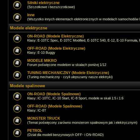
Silniki elektryczne
(Szczotkowe i bezszczotkowe)
Inne
(Wszystko innych elementach elektronicznych w modelach samochodów
Modele elektryczne
ON-ROAD (Modele Elektryczne)
Klasy: E-10TC Spec, E-10TC Modified, E-10TC 540, E-12, E-10 Formuła, 
OFF-ROAD (Modele Elektryczne)
Klasy: E-10 Buggy
MODELE MIKRO
Forum poświęcone modelom w skalach poniżej 1/12
TUNING MECHANICZNY (Modele Elektryczne)
(Tuning mechaniczny - czyli ulepszamy nasze elektryki)
Modele spalinowe
ON-ROAD (Modele Spalinowe)
Klasy: IC-10TC, IC-10 Start, IC-8 Sport, modele w skali 1:5 i 1:6
OFF-ROAD (Modele Spalinowe)
Klasy: IC-8T
MONSTER TRUCK
(Temat poświęcony zarówno monsterom spalinowym jak i elektrycznym)
PETROL
(Dział dla modeli benzynowych OFF- i ON-ROAD)