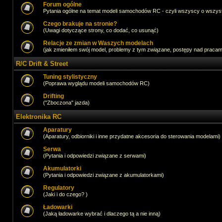
Forum ogólne
Pytania ogólne na temat modeli samochodów RC - czyli wszyscy o wszystk
Czego brakuje na stronie?
(Uwagi dotyczące strony, co dodać, co usunąć)
Relacje ze zmian w Waszych modelach
(jak zmieniłem swój model, problemy z tym związane, postępy nad pracami,
R/C Drift & Street
Tuning stylistyczny
(Poprawa wyglądu modeli samochodów RC)
Drifting
("Zboczona" jazda)
Elektronika RC
Aparatury
(Aparatury, odbiorniki i inne przydatne akcesoria do sterowania modelami)
Serwa
(Pytania i odpowiedzi związane z serwami)
Akumulatorki
(Pytania i odpowiedzi związane z akumulatorkami)
Regulatory
(Jaki i do czego? )
Ładowarki
(Jaką ładowarke wybrać i dlaczego tą a nie inną)