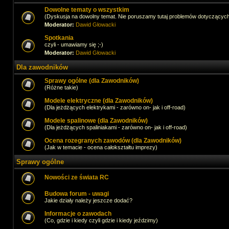
Dowolne tematy o wszystkim
(Dyskusja na dowolny temat. Nie poruszamy tutaj problemów dotyczącyc
Moderator:
Dawid Głowacki
Spotkania
czyli - umawiamy się ;-)
Moderator:
Dawid Głowacki
Dla zawodników
Sprawy ogólne (dla Zawodników)
(Różne takie)
Modele elektryczne (dla Zawodników)
(Dla jeżdżących elektrykami - zarówno on- jak i off-road)
Modele spalinowe (dla Zawodników)
(Dla jeżdżących spaliniakami - zarówno on- jak i off-road)
Ocena rozegranych zawodów (dla Zawodników)
(Jak w temacie - ocena całokształtu imprezy)
Sprawy ogólne
Nowości ze świata RC
Budowa forum - uwagi
Jakie działy należy jeszcze dodać?
Informacje o zawodach
(Co, gdzie i kiedy czyli gdzie i kiedy jeździmy)