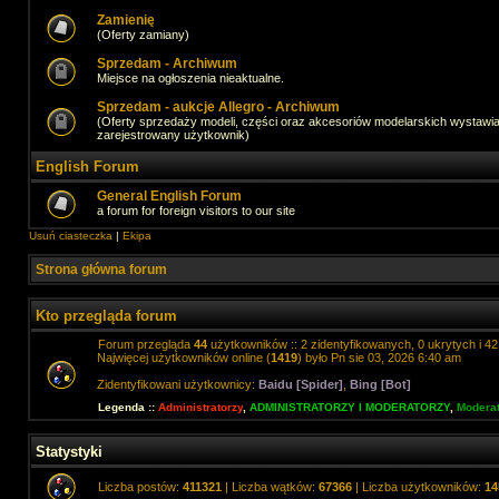
Zamienię
(Oferty zamiany)
Sprzedam - Archiwum
Miejsce na ogłoszenia nieaktualne.
Sprzedam - aukcje Allegro - Archiwum
(Oferty sprzedaży modeli, części oraz akcesoriów modelarskich wystawi
zarejestrowany użytkownik)
English Forum
General English Forum
a forum for foreign visitors to our site
Usuń ciasteczka
|
Ekipa
Strona główna forum
Kto przegląda forum
Forum przegląda
44
użytkowników :: 2 zidentyfikowanych, 0 ukrytych i 42 
Najwięcej użytkowników online (
1419
) było Pn sie 03, 2026 6:40 am
Zidentyfikowani użytkownicy:
Baidu [Spider]
,
Bing [Bot]
Legenda ::
Administratorzy
,
ADMINISTRATORZY I MODERATORZY
,
Moderat
Statystyki
Liczba postów:
411321
| Liczba wątków:
67366
| Liczba użytkowników:
14