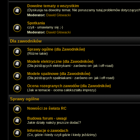
Dowolne tematy o wszystkim
(Dyskusja na dowolny temat. Nie poruszamy tutaj problemów dotyczącyc
Moderator:
Dawid Głowacki
Spotkania
czyli - umawiamy się ;-)
Moderator:
Dawid Głowacki
Dla zawodników
Sprawy ogólne (dla Zawodników)
(Różne takie)
Modele elektryczne (dla Zawodników)
(Dla jeżdżących elektrykami - zarówno on- jak i off-road)
Modele spalinowe (dla Zawodników)
(Dla jeżdżących spaliniakami - zarówno on- jak i off-road)
Ocena rozegranych zawodów (dla Zawodników)
(Jak w temacie - ocena całokształtu imprezy)
Sprawy ogólne
Nowości ze świata RC
Budowa forum - uwagi
Jakie działy należy jeszcze dodać?
Informacje o zawodach
(Co, gdzie i kiedy czyli gdzie i kiedy jeździmy)