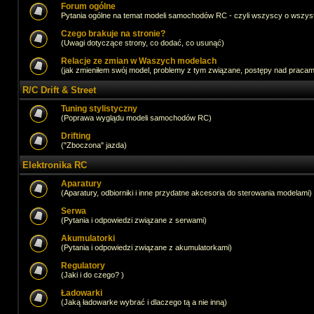
Forum ogólne
Pytania ogólne na temat modeli samochodów RC - czyli wszyscy o wszystk
Czego brakuje na stronie?
(Uwagi dotyczące strony, co dodać, co usunąć)
Relacje ze zmian w Waszych modelach
(jak zmieniłem swój model, problemy z tym związane, postępy nad pracami,
R/C Drift & Street
Tuning stylistyczny
(Poprawa wyglądu modeli samochodów RC)
Drifting
("Zboczona" jazda)
Elektronika RC
Aparatury
(Aparatury, odbiorniki i inne przydatne akcesoria do sterowania modelami)
Serwa
(Pytania i odpowiedzi związane z serwami)
Akumulatorki
(Pytania i odpowiedzi związane z akumulatorkami)
Regulatory
(Jaki i do czego? )
Ładowarki
(Jaką ładowarke wybrać i dlaczego tą a nie inną)