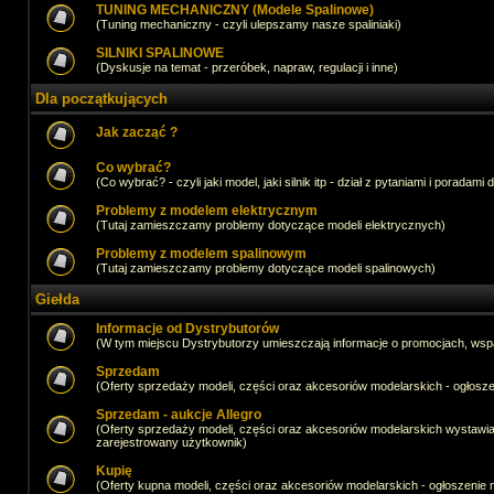
TUNING MECHANICZNY (Modele Spalinowe)
(Tuning mechaniczny - czyli ulepszamy nasze spaliniaki)
SILNIKI SPALINOWE
(Dyskusje na temat - przeróbek, napraw, regulacji i inne)
Dla początkujących
Jak zacząć ?
Co wybrać?
(Co wybrać? - czyli jaki model, jaki silnik itp - dział z pytaniami i poradami 
Problemy z modelem elektrycznym
(Tutaj zamieszczamy problemy dotyczące modeli elektrycznych)
Problemy z modelem spalinowym
(Tutaj zamieszczamy problemy dotyczące modeli spalinowych)
Giełda
Informacje od Dystrybutorów
(W tym miejscu Dystrybutorzy umieszczają informacje o promocjach, wsp
Sprzedam
(Oferty sprzedaży modeli, części oraz akcesoriów modelarskich - ogło
Sprzedam - aukcje Allegro
(Oferty sprzedaży modeli, części oraz akcesoriów modelarskich wystawi
zarejestrowany użytkownik)
Kupię
(Oferty kupna modeli, części oraz akcesoriów modelarskich - ogłoszeni