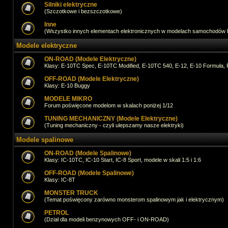
Silniki elektryczne
(Szczotkowe i bezszczotkowe)
Inne
(Wszystko innych elementach elektronicznych w modelach samochodów
Modele elektryczne
ON-ROAD (Modele Elektryczne)
Klasy: E-10TC Spec, E-10TC Modified, E-10TC 540, E-12, E-10 Formuła, 
OFF-ROAD (Modele Elektryczne)
Klasy: E-10 Buggy
MODELE MIKRO
Forum poświęcone modelom w skalach poniżej 1/12
TUNING MECHANICZNY (Modele Elektryczne)
(Tuning mechaniczny - czyli ulepszamy nasze elektryki)
Modele spalinowe
ON-ROAD (Modele Spalinowe)
Klasy: IC-10TC, IC-10 Start, IC-8 Sport, modele w skali 1:5 i 1:6
OFF-ROAD (Modele Spalinowe)
Klasy: IC-8T
MONSTER TRUCK
(Temat poświęcony zarówno monsterom spalinowym jak i elektrycznym)
PETROL
(Dział dla modeli benzynowych OFF- i ON-ROAD)