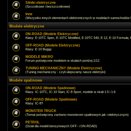
Silniki elektryczne
(Szczotkowe i bezszczotkowe)
Inne
(Wszystko innych elementach elektronicznych w modelach samochodów
Modele elektryczne
ON-ROAD (Modele Elektryczne)
Klasy: E-10TC Spec, E-10TC Modified, E-10TC 540, E-12, E-10 Formuła, 
OFF-ROAD (Modele Elektryczne)
Klasy: E-10 Buggy
MODELE MIKRO
Forum poświęcone modelom w skalach poniżej 1/12
TUNING MECHANICZNY (Modele Elektryczne)
(Tuning mechaniczny - czyli ulepszamy nasze elektryki)
Modele spalinowe
ON-ROAD (Modele Spalinowe)
Klasy: IC-10TC, IC-10 Start, IC-8 Sport, modele w skali 1:5 i 1:6
OFF-ROAD (Modele Spalinowe)
Klasy: IC-8T
MONSTER TRUCK
(Temat poświęcony zarówno monsterom spalinowym jak i elektrycznym)
PETROL
(Dział dla modeli benzynowych OFF- i ON-ROAD)