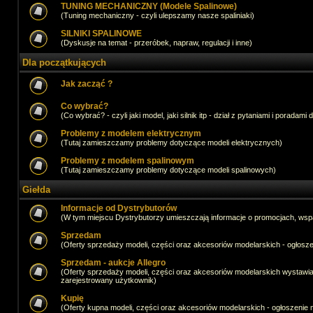
TUNING MECHANICZNY (Modele Spalinowe)
(Tuning mechaniczny - czyli ulepszamy nasze spaliniaki)
SILNIKI SPALINOWE
(Dyskusje na temat - przeróbek, napraw, regulacji i inne)
Dla początkujących
Jak zacząć ?
Co wybrać?
(Co wybrać? - czyli jaki model, jaki silnik itp - dział z pytaniami i poradami 
Problemy z modelem elektrycznym
(Tutaj zamieszczamy problemy dotyczące modeli elektrycznych)
Problemy z modelem spalinowym
(Tutaj zamieszczamy problemy dotyczące modeli spalinowych)
Giełda
Informacje od Dystrybutorów
(W tym miejscu Dystrybutorzy umieszczają informacje o promocjach, wsp
Sprzedam
(Oferty sprzedaży modeli, części oraz akcesoriów modelarskich - ogło
Sprzedam - aukcje Allegro
(Oferty sprzedaży modeli, części oraz akcesoriów modelarskich wystawi
zarejestrowany użytkownik)
Kupię
(Oferty kupna modeli, części oraz akcesoriów modelarskich - ogłoszeni