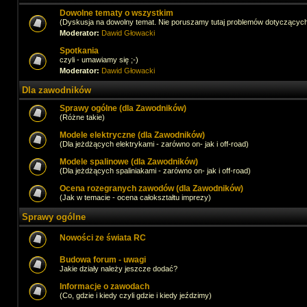
Dowolne tematy o wszystkim
(Dyskusja na dowolny temat. Nie poruszamy tutaj problemów dotyczącyc
Moderator:
Dawid Głowacki
Spotkania
czyli - umawiamy się ;-)
Moderator:
Dawid Głowacki
Dla zawodników
Sprawy ogólne (dla Zawodników)
(Różne takie)
Modele elektryczne (dla Zawodników)
(Dla jeżdżących elektrykami - zarówno on- jak i off-road)
Modele spalinowe (dla Zawodników)
(Dla jeżdżących spaliniakami - zarówno on- jak i off-road)
Ocena rozegranych zawodów (dla Zawodników)
(Jak w temacie - ocena całokształtu imprezy)
Sprawy ogólne
Nowości ze świata RC
Budowa forum - uwagi
Jakie działy należy jeszcze dodać?
Informacje o zawodach
(Co, gdzie i kiedy czyli gdzie i kiedy jeździmy)