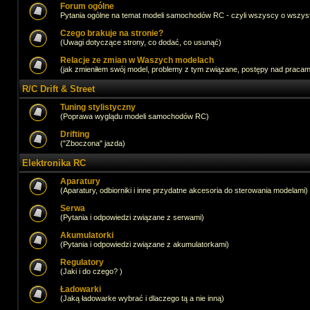
Forum ogólne
Pytania ogólne na temat modeli samochodów RC - czyli wszyscy o wszystk
Czego brakuje na stronie?
(Uwagi dotyczące strony, co dodać, co usunąć)
Relacje ze zmian w Waszych modelach
(jak zmieniłem swój model, problemy z tym związane, postępy nad pracami,
R/C Drift & Street
Tuning stylistyczny
(Poprawa wyglądu modeli samochodów RC)
Drifting
("Zboczona" jazda)
Elektronika RC
Aparatury
(Aparatury, odbiorniki i inne przydatne akcesoria do sterowania modelami)
Serwa
(Pytania i odpowiedzi związane z serwami)
Akumulatorki
(Pytania i odpowiedzi związane z akumulatorkami)
Regulatory
(Jaki i do czego? )
Ładowarki
(Jaką ładowarke wybrać i dlaczego tą a nie inną)