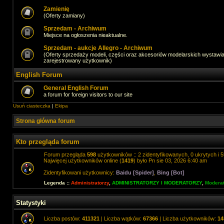
Zamienię
(Oferty zamiany)
Sprzedam - Archiwum
Miejsce na ogłoszenia nieaktualne.
Sprzedam - aukcje Allegro - Archiwum
(Oferty sprzedaży modeli, części oraz akcesoriów modelarskich wystawi
zarejestrowany użytkownik)
English Forum
General English Forum
a forum for foreign visitors to our site
Usuń ciasteczka
|
Ekipa
Strona główna forum
Kto przegląda forum
Forum przegląda
598
użytkowników :: 2 zidentyfikowanych, 0 ukrytych i 5
Najwięcej użytkowników online (
1419
) było Pn sie 03, 2026 6:40 am
Zidentyfikowani użytkownicy:
Baidu [Spider]
,
Bing [Bot]
Legenda ::
Administratorzy
,
ADMINISTRATORZY I MODERATORZY
,
Moderat
Statystyki
Liczba postów:
411321
| Liczba wątków:
67366
| Liczba użytkowników:
14