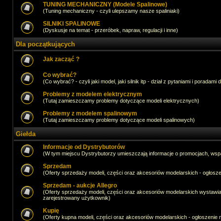
TUNING MECHANICZNY (Modele Spalinowe)
(Tuning mechaniczny - czyli ulepszamy nasze spaliniaki)
SILNIKI SPALINOWE
(Dyskusje na temat - przeróbek, napraw, regulacji i inne)
Dla początkujących
Jak zacząć ?
Co wybrać?
(Co wybrać? - czyli jaki model, jaki silnik itp - dział z pytaniami i poradami 
Problemy z modelem elektrycznym
(Tutaj zamieszczamy problemy dotyczące modeli elektrycznych)
Problemy z modelem spalinowym
(Tutaj zamieszczamy problemy dotyczące modeli spalinowych)
Giełda
Informacje od Dystrybutorów
(W tym miejscu Dystrybutorzy umieszczają informacje o promocjach, wsp
Sprzedam
(Oferty sprzedaży modeli, części oraz akcesoriów modelarskich - ogło
Sprzedam - aukcje Allegro
(Oferty sprzedaży modeli, części oraz akcesoriów modelarskich wystawi
zarejestrowany użytkownik)
Kupię
(Oferty kupna modeli, części oraz akcesoriów modelarskich - ogłoszeni