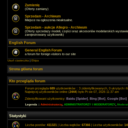
Zamienię
(Oferty zamiany)
Sprzedam - Archiwum
Miejsce na ogłoszenia nieaktualne.
Sprzedam - aukcje Allegro - Archiwum
(Oferty sprzedaży modeli, części oraz akcesoriów modelarskich wystawi
zarejestrowany użytkownik)
English Forum
General English Forum
a forum for foreign visitors to our site
Usuń ciasteczka
|
Ekipa
Strona główna forum
Kto przegląda forum
Forum przegląda
689
użytkowników :: 3 zidentyfikowanych, 0 ukrytych i 6
Najwięcej użytkowników online (
2444
) było Pt sie 07, 2026 11:37 am
Zidentyfikowani użytkownicy:
Baidu [Spider]
,
Bing [Bot]
,
Google [Bot]
Legenda ::
Administratorzy
,
ADMINISTRATORZY I MODERATORZY
,
Moderat
Statystyki
Liczba postów:
411321
| Liczba wątków:
67366
| Liczba użytkowników:
14