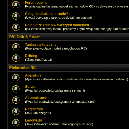
Forum ogólne
Pytania ogólne na temat modeli samochodów RC - czyli wszyscy o wszystk
Czego brakuje na stronie?
(Uwagi dotyczące strony, co dodać, co usunąć)
Relacje ze zmian w Waszych modelach
(jak zmieniłem swój model, problemy z tym związane, postępy nad pracami,
R/C Drift & Street
Tuning stylistyczny
(Poprawa wyglądu modeli samochodów RC)
Drifting
("Zboczona" jazda)
Elektronika RC
Aparatury
(Aparatury, odbiorniki i inne przydatne akcesoria do sterowania modelami)
Serwa
(Pytania i odpowiedzi związane z serwami)
Akumulatorki
(Pytania i odpowiedzi związane z akumulatorkami)
Regulatory
(Jaki i do czego? )
Ładowarki
(Jaką ładowarke wybrać i dlaczego tą a nie inną)