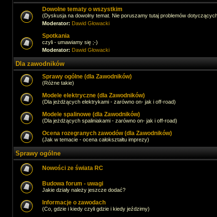
Dowolne tematy o wszystkim
(Dyskusja na dowolny temat. Nie poruszamy tutaj problemów dotyczącyc
Moderator:
Dawid Głowacki
Spotkania
czyli - umawiamy się ;-)
Moderator:
Dawid Głowacki
Dla zawodników
Sprawy ogólne (dla Zawodników)
(Różne takie)
Modele elektryczne (dla Zawodników)
(Dla jeżdżących elektrykami - zarówno on- jak i off-road)
Modele spalinowe (dla Zawodników)
(Dla jeżdżących spaliniakami - zarówno on- jak i off-road)
Ocena rozegranych zawodów (dla Zawodników)
(Jak w temacie - ocena całokształtu imprezy)
Sprawy ogólne
Nowości ze świata RC
Budowa forum - uwagi
Jakie działy należy jeszcze dodać?
Informacje o zawodach
(Co, gdzie i kiedy czyli gdzie i kiedy jeździmy)