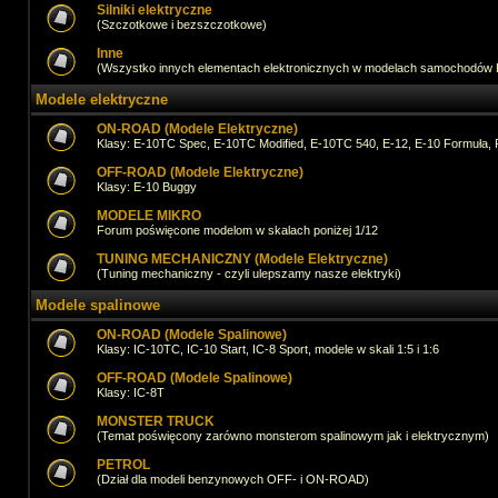
Silniki elektryczne
(Szczotkowe i bezszczotkowe)
Inne
(Wszystko innych elementach elektronicznych w modelach samochodów
Modele elektryczne
ON-ROAD (Modele Elektryczne)
Klasy: E-10TC Spec, E-10TC Modified, E-10TC 540, E-12, E-10 Formuła, 
OFF-ROAD (Modele Elektryczne)
Klasy: E-10 Buggy
MODELE MIKRO
Forum poświęcone modelom w skalach poniżej 1/12
TUNING MECHANICZNY (Modele Elektryczne)
(Tuning mechaniczny - czyli ulepszamy nasze elektryki)
Modele spalinowe
ON-ROAD (Modele Spalinowe)
Klasy: IC-10TC, IC-10 Start, IC-8 Sport, modele w skali 1:5 i 1:6
OFF-ROAD (Modele Spalinowe)
Klasy: IC-8T
MONSTER TRUCK
(Temat poświęcony zarówno monsterom spalinowym jak i elektrycznym)
PETROL
(Dział dla modeli benzynowych OFF- i ON-ROAD)