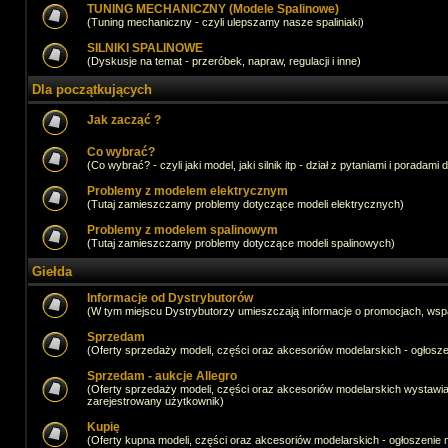
TUNING MECHANICZNY (Modele Spalinowe)
(Tuning mechaniczny - czyli ulepszamy nasze spaliniaki)
SILNIKI SPALINOWE
(Dyskusje na temat - przeróbek, napraw, regulacji i inne)
Dla początkujących
Jak zacząć ?
Co wybrać?
(Co wybrać? - czyli jaki model, jaki silnik itp - dział z pytaniami i poradami 
Problemy z modelem elektrycznym
(Tutaj zamieszczamy problemy dotyczące modeli elektrycznych)
Problemy z modelem spalinowym
(Tutaj zamieszczamy problemy dotyczące modeli spalinowych)
Giełda
Informacje od Dystrybutorów
(W tym miejscu Dystrybutorzy umieszczają informacje o promocjach, wsp
Sprzedam
(Oferty sprzedaży modeli, części oraz akcesoriów modelarskich - ogło
Sprzedam - aukcje Allegro
(Oferty sprzedaży modeli, części oraz akcesoriów modelarskich wystawi
zarejestrowany użytkownik)
Kupię
(Oferty kupna modeli, części oraz akcesoriów modelarskich - ogłoszeni