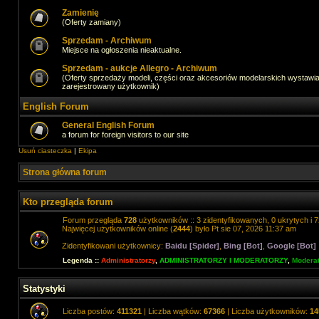
Zamienię
(Oferty zamiany)
Sprzedam - Archiwum
Miejsce na ogłoszenia nieaktualne.
Sprzedam - aukcje Allegro - Archiwum
(Oferty sprzedaży modeli, części oraz akcesoriów modelarskich wystawi
zarejestrowany użytkownik)
English Forum
General English Forum
a forum for foreign visitors to our site
Usuń ciasteczka
|
Ekipa
Strona główna forum
Kto przegląda forum
Forum przegląda
728
użytkowników :: 3 zidentyfikowanych, 0 ukrytych i 7
Najwięcej użytkowników online (
2444
) było Pt sie 07, 2026 11:37 am
Zidentyfikowani użytkownicy:
Baidu [Spider]
,
Bing [Bot]
,
Google [Bot]
Legenda ::
Administratorzy
,
ADMINISTRATORZY I MODERATORZY
,
Moderat
Statystyki
Liczba postów:
411321
| Liczba wątków:
67366
| Liczba użytkowników:
14