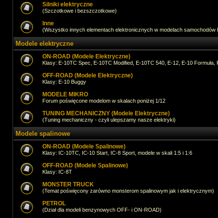
Silniki elektryczne
(Szczotkowe i bezszczotkowe)
Inne
(Wszystko innych elementach elektronicznych w modelach samochodów
Modele elektryczne
ON-ROAD (Modele Elektryczne)
Klasy: E-10TC Spec, E-10TC Modified, E-10TC 540, E-12, E-10 Formuła, 
OFF-ROAD (Modele Elektryczne)
Klasy: E-10 Buggy
MODELE MIKRO
Forum poświęcone modelom w skalach poniżej 1/12
TUNING MECHANICZNY (Modele Elektryczne)
(Tuning mechaniczny - czyli ulepszamy nasze elektryki)
Modele spalinowe
ON-ROAD (Modele Spalinowe)
Klasy: IC-10TC, IC-10 Start, IC-8 Sport, modele w skali 1:5 i 1:6
OFF-ROAD (Modele Spalinowe)
Klasy: IC-8T
MONSTER TRUCK
(Temat poświęcony zarówno monsterom spalinowym jak i elektrycznym)
PETROL
(Dział dla modeli benzynowych OFF- i ON-ROAD)