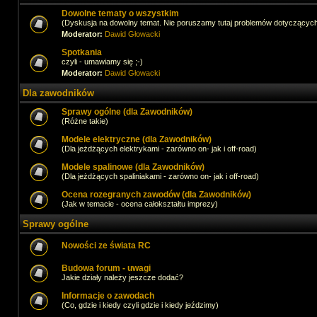
Dowolne tematy o wszystkim
(Dyskusja na dowolny temat. Nie poruszamy tutaj problemów dotyczącyc
Moderator:
Dawid Głowacki
Spotkania
czyli - umawiamy się ;-)
Moderator:
Dawid Głowacki
Dla zawodników
Sprawy ogólne (dla Zawodników)
(Różne takie)
Modele elektryczne (dla Zawodników)
(Dla jeżdżących elektrykami - zarówno on- jak i off-road)
Modele spalinowe (dla Zawodników)
(Dla jeżdżących spaliniakami - zarówno on- jak i off-road)
Ocena rozegranych zawodów (dla Zawodników)
(Jak w temacie - ocena całokształtu imprezy)
Sprawy ogólne
Nowości ze świata RC
Budowa forum - uwagi
Jakie działy należy jeszcze dodać?
Informacje o zawodach
(Co, gdzie i kiedy czyli gdzie i kiedy jeździmy)