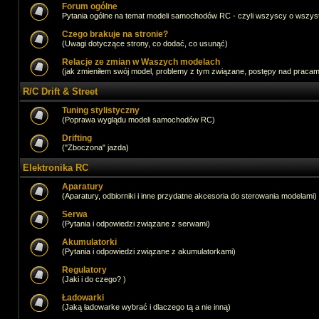
Forum ogólne
Pytania ogólne na temat modeli samochodów RC - czyli wszyscy o wszystk
Czego brakuje na stronie?
(Uwagi dotyczące strony, co dodać, co usunąć)
Relacje ze zmian w Waszych modelach
(jak zmieniłem swój model, problemy z tym związane, postępy nad pracami,
R/C Drift & Street
Tuning stylistyczny
(Poprawa wyglądu modeli samochodów RC)
Drifting
("Zboczona" jazda)
Elektronika RC
Aparatury
(Aparatury, odbiorniki i inne przydatne akcesoria do sterowania modelami)
Serwa
(Pytania i odpowiedzi związane z serwami)
Akumulatorki
(Pytania i odpowiedzi związane z akumulatorkami)
Regulatory
(Jaki i do czego? )
Ładowarki
(Jaką ładowarke wybrać i dlaczego tą a nie inną)