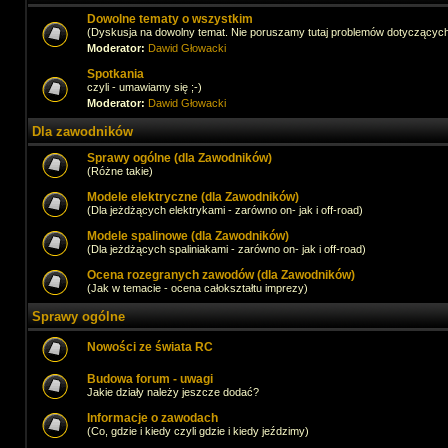
Dowolne tematy o wszystkim
(Dyskusja na dowolny temat. Nie poruszamy tutaj problemów dotyczącyc
Moderator:
Dawid Głowacki
Spotkania
czyli - umawiamy się ;-)
Moderator:
Dawid Głowacki
Dla zawodników
Sprawy ogólne (dla Zawodników)
(Różne takie)
Modele elektryczne (dla Zawodników)
(Dla jeżdżących elektrykami - zarówno on- jak i off-road)
Modele spalinowe (dla Zawodników)
(Dla jeżdżących spaliniakami - zarówno on- jak i off-road)
Ocena rozegranych zawodów (dla Zawodników)
(Jak w temacie - ocena całokształtu imprezy)
Sprawy ogólne
Nowości ze świata RC
Budowa forum - uwagi
Jakie działy należy jeszcze dodać?
Informacje o zawodach
(Co, gdzie i kiedy czyli gdzie i kiedy jeździmy)