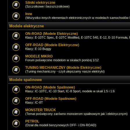
Silniki elektryczne
(Szczotkowe i bezszczotkowe)
Inne
(Wszystko innych elementach elektronicznych w modelach samochodów
Modele elektryczne
ON-ROAD (Modele Elektryczne)
Klasy: E-10TC Spec, E-10TC Modified, E-10TC 540, E-12, E-10 Formuła, 
OFF-ROAD (Modele Elektryczne)
Klasy: E-10 Buggy
MODELE MIKRO
Forum poświęcone modelom w skalach poniżej 1/12
TUNING MECHANICZNY (Modele Elektryczne)
(Tuning mechaniczny - czyli ulepszamy nasze elektryki)
Modele spalinowe
ON-ROAD (Modele Spalinowe)
Klasy: IC-10TC, IC-10 Start, IC-8 Sport, modele w skali 1:5 i 1:6
OFF-ROAD (Modele Spalinowe)
Klasy: IC-8T
MONSTER TRUCK
(Temat poświęcony zarówno monsterom spalinowym jak i elektrycznym)
PETROL
(Dział dla modeli benzynowych OFF- i ON-ROAD)