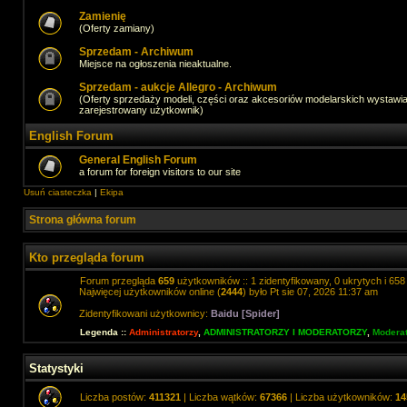
Zamienię
(Oferty zamiany)
Sprzedam - Archiwum
Miejsce na ogłoszenia nieaktualne.
Sprzedam - aukcje Allegro - Archiwum
(Oferty sprzedaży modeli, części oraz akcesoriów modelarskich wystawi
zarejestrowany użytkownik)
English Forum
General English Forum
a forum for foreign visitors to our site
Usuń ciasteczka
|
Ekipa
Strona główna forum
Kto przegląda forum
Forum przegląda
659
użytkowników :: 1 zidentyfikowany, 0 ukrytych i 658 
Najwięcej użytkowników online (
2444
) było Pt sie 07, 2026 11:37 am
Zidentyfikowani użytkownicy:
Baidu [Spider]
Legenda ::
Administratorzy
,
ADMINISTRATORZY I MODERATORZY
,
Moderat
Statystyki
Liczba postów:
411321
| Liczba wątków:
67366
| Liczba użytkowników:
14