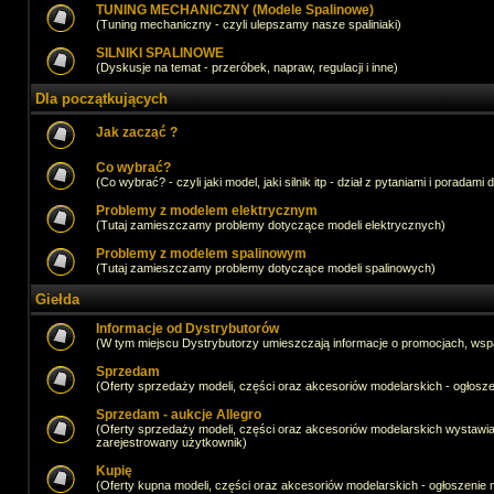
TUNING MECHANICZNY (Modele Spalinowe)
(Tuning mechaniczny - czyli ulepszamy nasze spaliniaki)
SILNIKI SPALINOWE
(Dyskusje na temat - przeróbek, napraw, regulacji i inne)
Dla początkujących
Jak zacząć ?
Co wybrać?
(Co wybrać? - czyli jaki model, jaki silnik itp - dział z pytaniami i poradami 
Problemy z modelem elektrycznym
(Tutaj zamieszczamy problemy dotyczące modeli elektrycznych)
Problemy z modelem spalinowym
(Tutaj zamieszczamy problemy dotyczące modeli spalinowych)
Giełda
Informacje od Dystrybutorów
(W tym miejscu Dystrybutorzy umieszczają informacje o promocjach, wsp
Sprzedam
(Oferty sprzedaży modeli, części oraz akcesoriów modelarskich - ogło
Sprzedam - aukcje Allegro
(Oferty sprzedaży modeli, części oraz akcesoriów modelarskich wystawi
zarejestrowany użytkownik)
Kupię
(Oferty kupna modeli, części oraz akcesoriów modelarskich - ogłoszeni