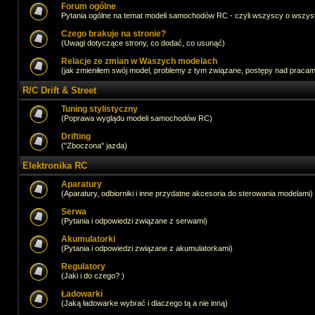
Forum ogólne
Pytania ogólne na temat modeli samochodów RC - czyli wszyscy o wszystk
Czego brakuje na stronie?
(Uwagi dotyczące strony, co dodać, co usunąć)
Relacje ze zmian w Waszych modelach
(jak zmieniłem swój model, problemy z tym związane, postępy nad pracami,
R/C Drift & Street
Tuning stylistyczny
(Poprawa wyglądu modeli samochodów RC)
Drifting
("Zboczona" jazda)
Elektronika RC
Aparatury
(Aparatury, odbiorniki i inne przydatne akcesoria do sterowania modelami)
Serwa
(Pytania i odpowiedzi związane z serwami)
Akumulatorki
(Pytania i odpowiedzi związane z akumulatorkami)
Regulatory
(Jaki i do czego? )
Ładowarki
(Jaką ładowarke wybrać i dlaczego tą a nie inną)