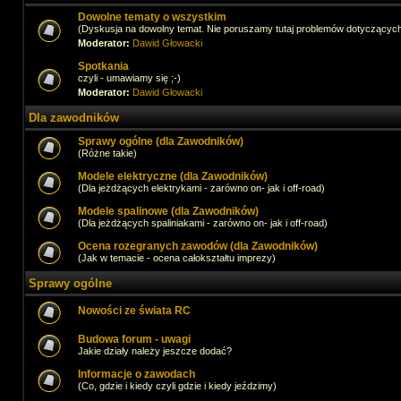
Dowolne tematy o wszystkim
(Dyskusja na dowolny temat. Nie poruszamy tutaj problemów dotyczącyc
Moderator:
Dawid Głowacki
Spotkania
czyli - umawiamy się ;-)
Moderator:
Dawid Głowacki
Dla zawodników
Sprawy ogólne (dla Zawodników)
(Różne takie)
Modele elektryczne (dla Zawodników)
(Dla jeżdżących elektrykami - zarówno on- jak i off-road)
Modele spalinowe (dla Zawodników)
(Dla jeżdżących spaliniakami - zarówno on- jak i off-road)
Ocena rozegranych zawodów (dla Zawodników)
(Jak w temacie - ocena całokształtu imprezy)
Sprawy ogólne
Nowości ze świata RC
Budowa forum - uwagi
Jakie działy należy jeszcze dodać?
Informacje o zawodach
(Co, gdzie i kiedy czyli gdzie i kiedy jeździmy)