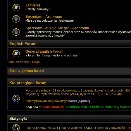
Zamienię
(Oferty zamiany)
Sprzedam - Archiwum
Miejsce na ogłoszenia nieaktualne.
Sprzedam - aukcje Allegro - Archiwum
(Oferty sprzedaży modeli, części oraz akcesoriów modelarskich wystawi
zarejestrowany użytkownik)
English Forum
General English Forum
a forum for foreign visitors to our site
Usuń ciasteczka
|
Ekipa
Strona główna forum
Kto przegląda forum
Forum przegląda
409
użytkowników :: 1 zidentyfikowany, 0 ukrytych i 408 
Najwięcej użytkowników online (
2444
) było Pt sie 07, 2026 11:37 am
Zidentyfikowani użytkownicy:
Baidu [Spider]
Legenda ::
Administratorzy
,
ADMINISTRATORZY I MODERATORZY
,
Moderat
Statystyki
Liczba postów:
411321
| Liczba wątków:
67366
| Liczba użytkowników:
14