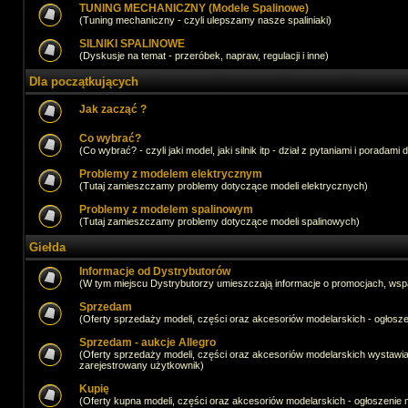
TUNING MECHANICZNY (Modele Spalinowe)
(Tuning mechaniczny - czyli ulepszamy nasze spaliniaki)
SILNIKI SPALINOWE
(Dyskusje na temat - przeróbek, napraw, regulacji i inne)
Dla początkujących
Jak zacząć ?
Co wybrać?
(Co wybrać? - czyli jaki model, jaki silnik itp - dział z pytaniami i poradami 
Problemy z modelem elektrycznym
(Tutaj zamieszczamy problemy dotyczące modeli elektrycznych)
Problemy z modelem spalinowym
(Tutaj zamieszczamy problemy dotyczące modeli spalinowych)
Giełda
Informacje od Dystrybutorów
(W tym miejscu Dystrybutorzy umieszczają informacje o promocjach, wsp
Sprzedam
(Oferty sprzedaży modeli, części oraz akcesoriów modelarskich - ogło
Sprzedam - aukcje Allegro
(Oferty sprzedaży modeli, części oraz akcesoriów modelarskich wystawi
zarejestrowany użytkownik)
Kupię
(Oferty kupna modeli, części oraz akcesoriów modelarskich - ogłoszeni