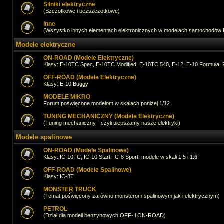
Silniki elektryczne
(Szczotkowe i bezszczotkowe)
Inne
(Wszystko innych elementach elektronicznych w modelach samochodów
Modele elektryczne
ON-ROAD (Modele Elektryczne)
Klasy: E-10TC Spec, E-10TC Modified, E-10TC 540, E-12, E-10 Formuła, 
OFF-ROAD (Modele Elektryczne)
Klasy: E-10 Buggy
MODELE MIKRO
Forum poświęcone modelom w skalach poniżej 1/12
TUNING MECHANICZNY (Modele Elektryczne)
(Tuning mechaniczny - czyli ulepszamy nasze elektryki)
Modele spalinowe
ON-ROAD (Modele Spalinowe)
Klasy: IC-10TC, IC-10 Start, IC-8 Sport, modele w skali 1:5 i 1:6
OFF-ROAD (Modele Spalinowe)
Klasy: IC-8T
MONSTER TRUCK
(Temat poświęcony zarówno monsterom spalinowym jak i elektrycznym)
PETROL
(Dział dla modeli benzynowych OFF- i ON-ROAD)