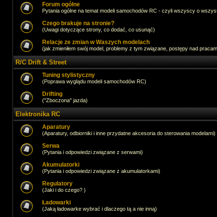
Forum ogólne
Pytania ogólne na temat modeli samochodów RC - czyli wszyscy o wszystk
Czego brakuje na stronie?
(Uwagi dotyczące strony, co dodać, co usunąć)
Relacje ze zmian w Waszych modelach
(jak zmieniłem swój model, problemy z tym związane, postępy nad pracami,
R/C Drift & Street
Tuning stylistyczny
(Poprawa wyglądu modeli samochodów RC)
Drifting
("Zboczona" jazda)
Elektronika RC
Aparatury
(Aparatury, odbiorniki i inne przydatne akcesoria do sterowania modelami)
Serwa
(Pytania i odpowiedzi związane z serwami)
Akumulatorki
(Pytania i odpowiedzi związane z akumulatorkami)
Regulatory
(Jaki i do czego? )
Ładowarki
(Jaką ładowarke wybrać i dlaczego tą a nie inną)