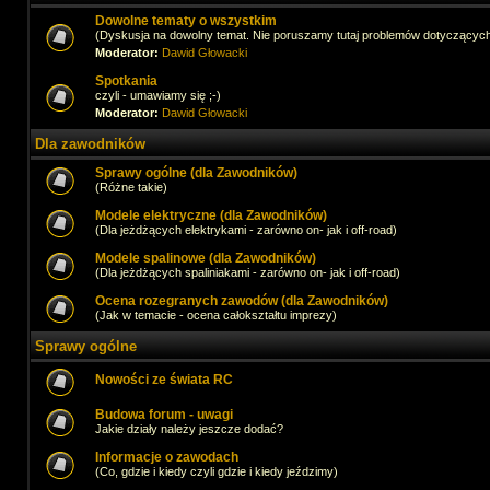
Dowolne tematy o wszystkim
(Dyskusja na dowolny temat. Nie poruszamy tutaj problemów dotyczącyc
Moderator:
Dawid Głowacki
Spotkania
czyli - umawiamy się ;-)
Moderator:
Dawid Głowacki
Dla zawodników
Sprawy ogólne (dla Zawodników)
(Różne takie)
Modele elektryczne (dla Zawodników)
(Dla jeżdżących elektrykami - zarówno on- jak i off-road)
Modele spalinowe (dla Zawodników)
(Dla jeżdżących spaliniakami - zarówno on- jak i off-road)
Ocena rozegranych zawodów (dla Zawodników)
(Jak w temacie - ocena całokształtu imprezy)
Sprawy ogólne
Nowości ze świata RC
Budowa forum - uwagi
Jakie działy należy jeszcze dodać?
Informacje o zawodach
(Co, gdzie i kiedy czyli gdzie i kiedy jeździmy)