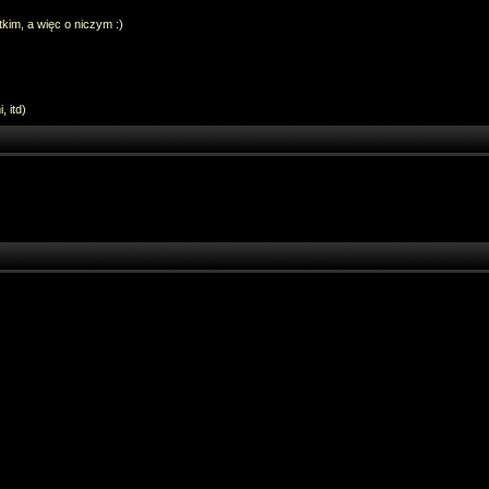
im, a więc o niczym :)
 itd)