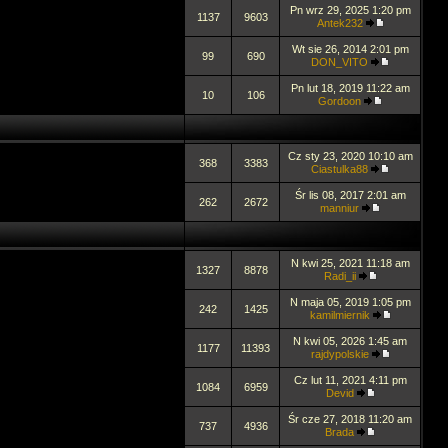
Pn wrz 29, 2025 1:20 pm
1137
9603
Antek232
Wt sie 26, 2014 2:01 pm
99
690
DON_VITO
Pn lut 18, 2019 11:22 am
10
106
Gordoon
Cz sty 23, 2020 10:10 am
368
3383
Ciastulka88
Śr lis 08, 2017 2:01 am
262
2672
manniur
N kwi 25, 2021 11:18 am
1327
8878
Radi_ii
N maja 05, 2019 1:05 pm
242
1425
kamilmiernik
N kwi 05, 2026 1:45 am
1177
11393
rajdypolskie
Cz lut 11, 2021 4:11 pm
1084
6959
Devid
Śr cze 27, 2018 11:20 am
737
4936
Brada