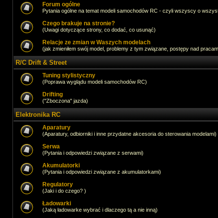
Forum ogólne
Pytania ogólne na temat modeli samochodów RC - czyli wszyscy o wszystk
Czego brakuje na stronie?
(Uwagi dotyczące strony, co dodać, co usunąć)
Relacje ze zmian w Waszych modelach
(jak zmieniłem swój model, problemy z tym związane, postępy nad pracami,
R/C Drift & Street
Tuning stylistyczny
(Poprawa wyglądu modeli samochodów RC)
Drifting
("Zboczona" jazda)
Elektronika RC
Aparatury
(Aparatury, odbiorniki i inne przydatne akcesoria do sterowania modelami)
Serwa
(Pytania i odpowiedzi związane z serwami)
Akumulatorki
(Pytania i odpowiedzi związane z akumulatorkami)
Regulatory
(Jaki i do czego? )
Ładowarki
(Jaką ładowarke wybrać i dlaczego tą a nie inną)