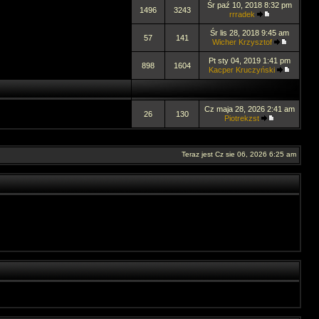
Śr paź 10, 2018 8:32 pm
1496
3243
rrradek
Śr lis 28, 2018 9:45 am
57
141
Wicher Krzysztof
Pt sty 04, 2019 1:41 pm
898
1604
Kacper Kruczyński
Cz maja 28, 2026 2:41 am
26
130
Piotrekzst
Teraz jest Cz sie 06, 2026 6:25 am