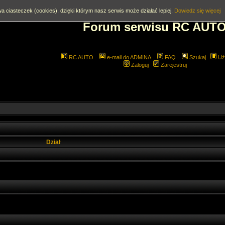
a ciasteczek (cookies), dzięki którym nasz serwis może działać lepiej.
Dowiedz się więcej
Forum serwisu RC AUT
RC AUTO
e-mail do ADMINA
FAQ
Szukaj
Uż
Zaloguj
Zarejestruj
Dział