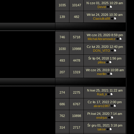
N cze 01, 2025 10:29 am
1035
10147
Devid
Wt lut 24, 2026 10:30 am
139
482
Ciastulka88
Wt cze 23, 2020 8:59 pm
746
5718
Michał Abramowicz
Cz lut 20, 2020 12:40 pm
1030
10988
DON_VITO
Śr lip 04, 2018 1:56 pm
493
4478
plitea
Wt cze 25, 2019 10:08 am
207
1319
merllin
N kwi 25, 2021 11:22 am
274
2275
Radi_ii
Cz lis 17, 2022 2:00 pm
686
6767
alvaro1987
Pt kwi 24, 2020 7:14 am
762
10898
endrjus
Śr gru 01, 2021 3:18 pm
314
2717
takse