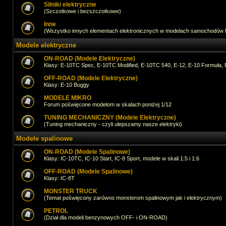
Silniki elektryczne
(Szczotkowe i bezszczotkowe)
Inne
(Wszystko innych elementach elektronicznych w modelach samochodów
Modele elektryczne
ON-ROAD (Modele Elektryczne)
Klasy: E-10TC Spec, E-10TC Modified, E-10TC 540, E-12, E-10 Formuła, 
OFF-ROAD (Modele Elektryczne)
Klasy: E-10 Buggy
MODELE MIKRO
Forum poświęcone modelom w skalach poniżej 1/12
TUNING MECHANICZNY (Modele Elektryczne)
(Tuning mechaniczny - czyli ulepszamy nasze elektryki)
Modele spalinowe
ON-ROAD (Modele Spalinowe)
Klasy: IC-10TC, IC-10 Start, IC-8 Sport, modele w skali 1:5 i 1:6
OFF-ROAD (Modele Spalinowe)
Klasy: IC-8T
MONSTER TRUCK
(Temat poświęcony zarówno monsterom spalinowym jak i elektrycznym)
PETROL
(Dział dla modeli benzynowych OFF- i ON-ROAD)