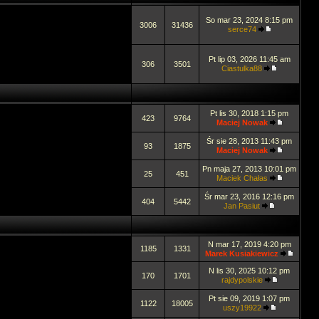
So mar 23, 2024 8:15 pm
3006
31436
serce74
Pt lip 03, 2026 11:45 am
306
3501
Ciastulka88
Pt lis 30, 2018 1:15 pm
423
9764
Maciej Nowak
Śr sie 28, 2013 11:43 pm
93
1875
Maciej Nowak
Pn maja 27, 2013 10:01 pm
25
451
Maciek Chałas
Śr mar 23, 2016 12:16 pm
404
5442
Jan Pasiut
N mar 17, 2019 4:20 pm
1185
1331
Marek Kusiakiewicz
N lis 30, 2025 10:12 pm
170
1701
rajdypolskie
Pt sie 09, 2019 1:07 pm
1122
18005
uszy19922