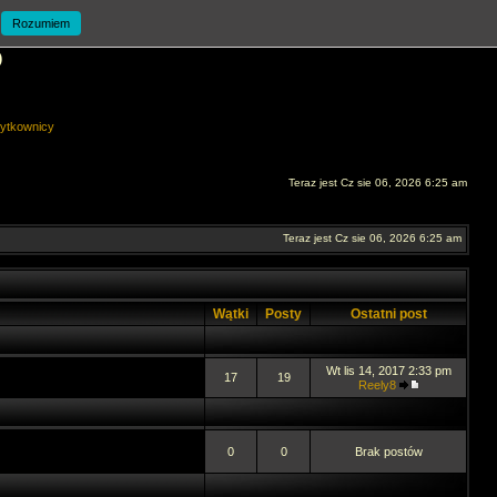
Rozumiem
O
ytkownicy
Teraz jest Cz sie 06, 2026 6:25 am
Teraz jest Cz sie 06, 2026 6:25 am
Wątki
Posty
Ostatni post
Wt lis 14, 2017 2:33 pm
17
19
Reely8
0
0
Brak postów