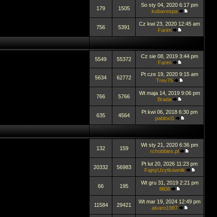
So sty 04, 2020 6:17 pm
179
1505
kubavespa
Cz kwi 23, 2020 12:45 am
756
5391
Farim
Cz sie 08, 2019 3:44 pm
5549
55372
Farim
Pt cze 19, 2020 9:15 am
5634
62772
Trev75
Wt maja 14, 2019 9:06 pm
766
5766
Brada
Pt kwi 06, 2018 6:30 pm
635
4564
pabloxl1
Wt sty 21, 2020 6:36 pm
132
159
rchobbies.pl
Pt lut 20, 2026 11:23 pm
20332
56983
FajnyUzytkownik
Wt gru 31, 2019 2:21 pm
66
195
fifi08
Wt mar 19, 2024 12:49 pm
11584
29421
alvaro1987