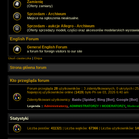
Zamienię
(Oferty zamiany)
Sprzedam - Archiwum
Miejsce na ogłoszenia nieaktualne.
Sprzedam - aukcje Allegro - Archiwum
(Oferty sprzedaży modeli, części oraz akcesoriów modelarskich wystawi
English Forum
General English Forum
a forum for foreign visitors to our site
Usuń ciasteczka
|
Ekipa
Strona główna forum
Kto przegląda forum
Forum przegląda
28
użytkowników :: 3 zidentyfikowanych, 0 ukrytych i 25 
Najwięcej użytkowników online (
1419
) było Pn sie 03, 2026 6:40 am
Zidentyfikowani użytkownicy:
Baidu [Spider]
,
Bing [Bot]
,
Google [Bot]
Legenda ::
Administratorzy
,
ADMINISTRATORZY I MODERATORZY
,
Moderat
Statystyki
Liczba postów:
411321
| Liczba wątków:
67366
| Liczba użytkowników:
14