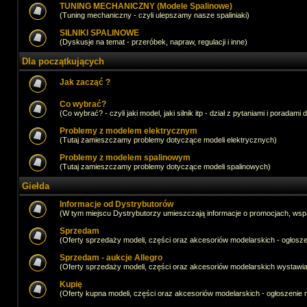
TUNING MECHANICZNY (Modele Spalinowe)
(Tuning mechaniczny - czyli ulepszamy nasze spaliniaki)
SILNIKI SPALINOWE
(Dyskusje na temat - przeróbek, napraw, regulacji i inne)
Dla początkujących
Jak zacząć ?
Co wybrać?
(Co wybrać? - czyli jaki model, jaki silnik itp - dział z pytaniami i poradami 
Problemy z modelem elektrycznym
(Tutaj zamieszczamy problemy dotyczące modeli elektrycznych)
Problemy z modelem spalinowym
(Tutaj zamieszczamy problemy dotyczące modeli spalinowych)
Giełda
Informacje od Dystrybutorów
(W tym miejscu Dystrybutorzy umieszczają informacje o promocjach, wsp
Sprzedam
(Oferty sprzedaży modeli, części oraz akcesoriów modelarskich - ogło
Sprzedam - aukcje Allegro
(Oferty sprzedaży modeli, części oraz akcesoriów modelarskich wystawi
Kupię
(Oferty kupna modeli, części oraz akcesoriów modelarskich - ogłoszeni