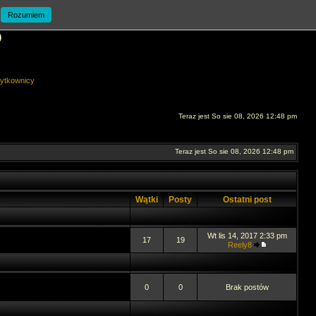
Rozumiem
O
ytkownicy
Teraz jest So sie 08, 2026 12:48 pm
Teraz jest So sie 08, 2026 12:48 pm
Wątki
Posty
Ostatni post
Wt lis 14, 2017 2:33 pm
17
19
Reely8
0
0
Brak postów