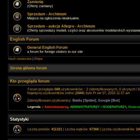
Zamienię
(Oferty zamiany)
Sprzedam - Archiwum
Miejsce na ogłoszenia nieaktualne.
Sprzedam - aukcje Allegro - Archiwum
(Oferty sprzedaży modeli, części oraz akcesoriów modelarskich wystawi
English Forum
General English Forum
a forum for foreign visitors to our site
Usuń ciasteczka
|
Ekipa
Strona główna forum
Kto przegląda forum
Forum przegląda
568
użytkowników :: 2 zidentyfikowanych, 0 ukrytych i 5
Najwięcej użytkowników online (
2444
) było Pt sie 07, 2026 11:37 am
Zidentyfikowani użytkownicy:
Baidu [Spider]
,
Google [Bot]
Legenda ::
Administratorzy
,
ADMINISTRATORZY I MODERATORZY
,
Moderat
Statystyki
Liczba postów:
411321
| Liczba wątków:
67366
| Liczba użytkowników:
14