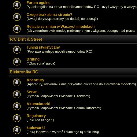
Forum ogólne
Pytania ogólne na temat modeli samochodów RC - czyli wszyscy o wszystk
Czego brakuje na stronie?
(Uwagi dotyczące strony, co dodać, co usunąć)
Relacje ze zmian w Waszych modelach
(jak zmieniłem swój model, problemy z tym związane, postępy nad pracami,
R/C Drift & Street
Tuning stylistyczny
(Poprawa wyglądu modeli samochodów RC)
Drifting
("Zboczona" jazda)
Elektronika RC
Aparatury
(Aparatury, odbiorniki i inne przydatne akcesoria do sterowania modelami)
Serwa
(Pytania i odpowiedzi związane z serwami)
Akumulatorki
(Pytania i odpowiedzi związane z akumulatorkami)
Regulatory
(Jaki i do czego? )
Ładowarki
(Jaką ładowarke wybrać i dlaczego tą a nie inną)