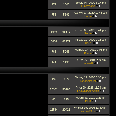
So sty 04, 2020 6:17 pm
179
1505
kubavespa
Cz kwi 23, 2020 12:45 am
756
5391
Farim
Cz sie 08, 2019 3:44 pm
5549
55372
Farim
Pt cze 19, 2020 9:15 am
5634
62772
Trev75
Wt maja 14, 2019 9:06 pm
766
5766
Brada
Pt kwi 06, 2018 6:30 pm
635
4564
pabloxl1
Wt sty 21, 2020 6:36 pm
132
159
rchobbies.pl
Pt lut 20, 2026 11:23 pm
20332
56983
FajnyUzytkownik
Wt gru 31, 2019 2:21 pm
66
195
fifi08
Wt mar 19, 2024 12:49 pm
11584
29421
alvaro1987