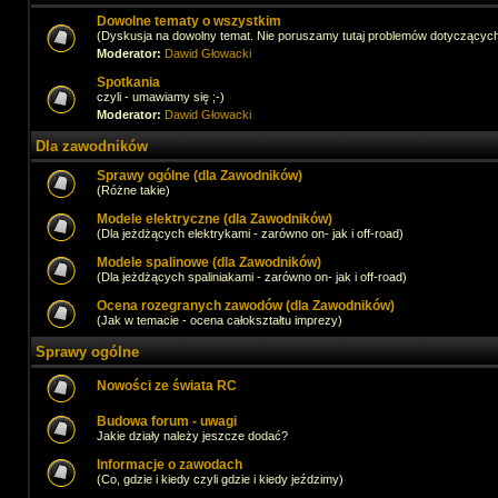
Dowolne tematy o wszystkim
(Dyskusja na dowolny temat. Nie poruszamy tutaj problemów dotyczącyc
Moderator:
Dawid Głowacki
Spotkania
czyli - umawiamy się ;-)
Moderator:
Dawid Głowacki
Dla zawodników
Sprawy ogólne (dla Zawodników)
(Różne takie)
Modele elektryczne (dla Zawodników)
(Dla jeżdżących elektrykami - zarówno on- jak i off-road)
Modele spalinowe (dla Zawodników)
(Dla jeżdżących spaliniakami - zarówno on- jak i off-road)
Ocena rozegranych zawodów (dla Zawodników)
(Jak w temacie - ocena całokształtu imprezy)
Sprawy ogólne
Nowości ze świata RC
Budowa forum - uwagi
Jakie działy należy jeszcze dodać?
Informacje o zawodach
(Co, gdzie i kiedy czyli gdzie i kiedy jeździmy)