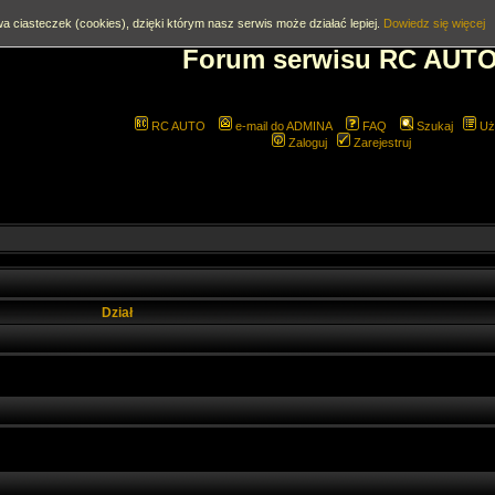
a ciasteczek (cookies), dzięki którym nasz serwis może działać lepiej.
Dowiedz się więcej
Forum serwisu RC AUT
RC AUTO
e-mail do ADMINA
FAQ
Szukaj
Uż
Zaloguj
Zarejestruj
Dział