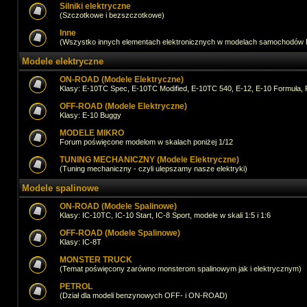
Silniki elektryczne
(Szczotkowe i bezszczotkowe)
Inne
(Wszystko innych elementach elektronicznych w modelach samochodów
Modele elektryczne
ON-ROAD (Modele Elektryczne)
Klasy: E-10TC Spec, E-10TC Modified, E-10TC 540, E-12, E-10 Formuła, 
OFF-ROAD (Modele Elektryczne)
Klasy: E-10 Buggy
MODELE MIKRO
Forum poświęcone modelom w skalach poniżej 1/12
TUNING MECHANICZNY (Modele Elektryczne)
(Tuning mechaniczny - czyli ulepszamy nasze elektryki)
Modele spalinowe
ON-ROAD (Modele Spalinowe)
Klasy: IC-10TC, IC-10 Start, IC-8 Sport, modele w skali 1:5 i 1:6
OFF-ROAD (Modele Spalinowe)
Klasy: IC-8T
MONSTER TRUCK
(Temat poświęcony zarówno monsterom spalinowym jak i elektrycznym)
PETROL
(Dział dla modeli benzynowych OFF- i ON-ROAD)