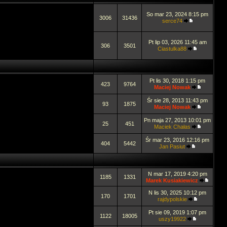
So mar 23, 2024 8:15 pm
3006
31436
serce74
Pt lip 03, 2026 11:45 am
306
3501
Ciastulka88
Pt lis 30, 2018 1:15 pm
423
9764
Maciej Nowak
Śr sie 28, 2013 11:43 pm
93
1875
Maciej Nowak
Pn maja 27, 2013 10:01 pm
25
451
Maciek Chałas
Śr mar 23, 2016 12:16 pm
404
5442
Jan Pasiut
N mar 17, 2019 4:20 pm
1185
1331
Marek Kusiakiewicz
N lis 30, 2025 10:12 pm
170
1701
rajdypolskie
Pt sie 09, 2019 1:07 pm
1122
18005
uszy19922