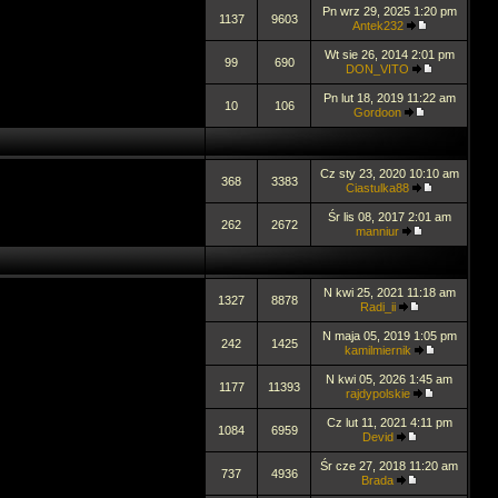
Pn wrz 29, 2025 1:20 pm
1137
9603
Antek232
Wt sie 26, 2014 2:01 pm
99
690
DON_VITO
Pn lut 18, 2019 11:22 am
10
106
Gordoon
Cz sty 23, 2020 10:10 am
368
3383
Ciastulka88
Śr lis 08, 2017 2:01 am
262
2672
manniur
N kwi 25, 2021 11:18 am
1327
8878
Radi_ii
N maja 05, 2019 1:05 pm
242
1425
kamilmiernik
N kwi 05, 2026 1:45 am
1177
11393
rajdypolskie
Cz lut 11, 2021 4:11 pm
1084
6959
Devid
Śr cze 27, 2018 11:20 am
737
4936
Brada