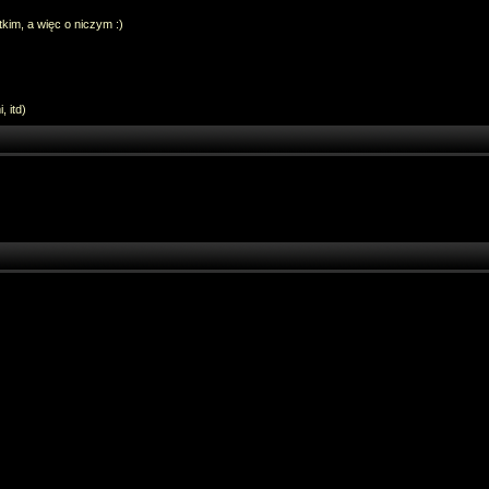
im, a więc o niczym :)
 itd)