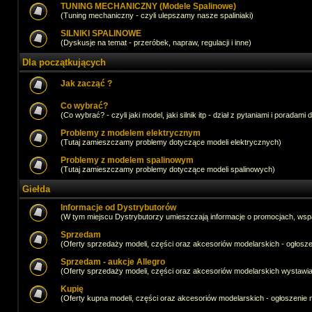
TUNING MECHANICZNY (Modele Spalinowe)
(Tuning mechaniczny - czyli ulepszamy nasze spaliniaki)
SILNIKI SPALINOWE
(Dyskusje na temat - przeróbek, napraw, regulacji i inne)
Dla początkujących
Jak zacząć ?
Co wybrać?
(Co wybrać? - czyli jaki model, jaki silnik itp - dział z pytaniami i poradami 
Problemy z modelem elektrycznym
(Tutaj zamieszczamy problemy dotyczące modeli elektrycznych)
Problemy z modelem spalinowym
(Tutaj zamieszczamy problemy dotyczące modeli spalinowych)
Giełda
Informacje od Dystrybutorów
(W tym miejscu Dystrybutorzy umieszczają informacje o promocjach, wsp
Sprzedam
(Oferty sprzedaży modeli, części oraz akcesoriów modelarskich - ogło
Sprzedam - aukcje Allegro
(Oferty sprzedaży modeli, części oraz akcesoriów modelarskich wystawi
Kupię
(Oferty kupna modeli, części oraz akcesoriów modelarskich - ogłoszeni