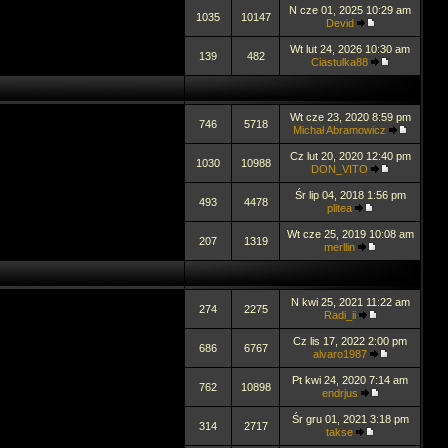
N cze 01, 2025 10:29 am
1035
10147
Devid
Wt lut 24, 2026 10:30 am
139
482
Ciastulka88
Wt cze 23, 2020 8:59 pm
746
5718
Michał Abramowicz
Cz lut 20, 2020 12:40 pm
1030
10988
DON_VITO
Śr lip 04, 2018 1:56 pm
493
4478
plitea
Wt cze 25, 2019 10:08 am
207
1319
merllin
N kwi 25, 2021 11:22 am
274
2275
Radi_ii
Cz lis 17, 2022 2:00 pm
686
6767
alvaro1987
Pt kwi 24, 2020 7:14 am
762
10898
endrjus
Śr gru 01, 2021 3:18 pm
314
2717
takse