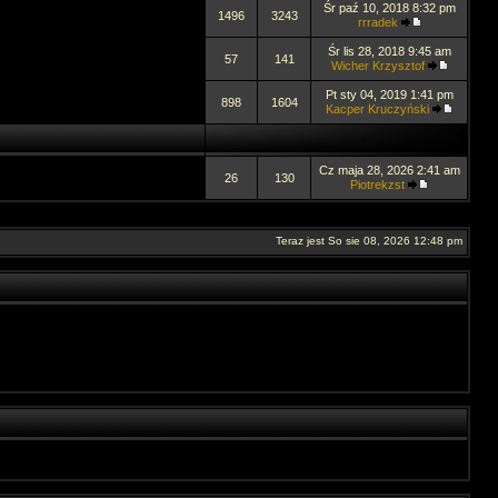
Śr paź 10, 2018 8:32 pm
1496
3243
rrradek
Śr lis 28, 2018 9:45 am
57
141
Wicher Krzysztof
Pt sty 04, 2019 1:41 pm
898
1604
Kacper Kruczyński
Cz maja 28, 2026 2:41 am
26
130
Piotrekzst
Teraz jest So sie 08, 2026 12:48 pm