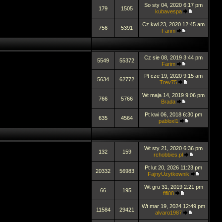
So sty 04, 2020 6:17 pm
179
1505
kubavespa
Cz kwi 23, 2020 12:45 am
756
5391
Farim
Cz sie 08, 2019 3:44 pm
5549
55372
Farim
Pt cze 19, 2020 9:15 am
5634
62772
Trev75
Wt maja 14, 2019 9:06 pm
766
5766
Brada
Pt kwi 06, 2018 6:30 pm
635
4564
pabloxl1
Wt sty 21, 2020 6:36 pm
132
159
rchobbies.pl
Pt lut 20, 2026 11:23 pm
20332
56983
FajnyUzytkownik
Wt gru 31, 2019 2:21 pm
66
195
fifi08
Wt mar 19, 2024 12:49 pm
11584
29421
alvaro1987