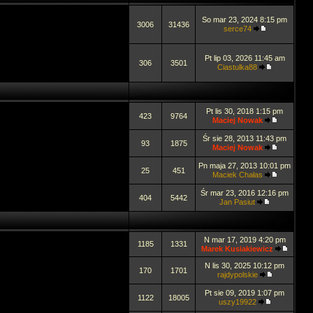
So mar 23, 2024 8:15 pm
3006
31436
serce74
Pt lip 03, 2026 11:45 am
306
3501
Ciastulka88
Pt lis 30, 2018 1:15 pm
423
9764
Maciej Nowak
Śr sie 28, 2013 11:43 pm
93
1875
Maciej Nowak
Pn maja 27, 2013 10:01 pm
25
451
Maciek Chałas
Śr mar 23, 2016 12:16 pm
404
5442
Jan Pasiut
N mar 17, 2019 4:20 pm
1185
1331
Marek Kusiakiewicz
N lis 30, 2025 10:12 pm
170
1701
rajdypolskie
Pt sie 09, 2019 1:07 pm
1122
18005
uszy19922