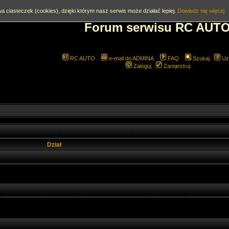
a ciasteczek (cookies), dzięki którym nasz serwis może działać lepiej.
Dowiedz się więcej
Forum serwisu RC AUT
RC AUTO
e-mail do ADMINA
FAQ
Szukaj
Uż
Zaloguj
Zarejestruj
Dział