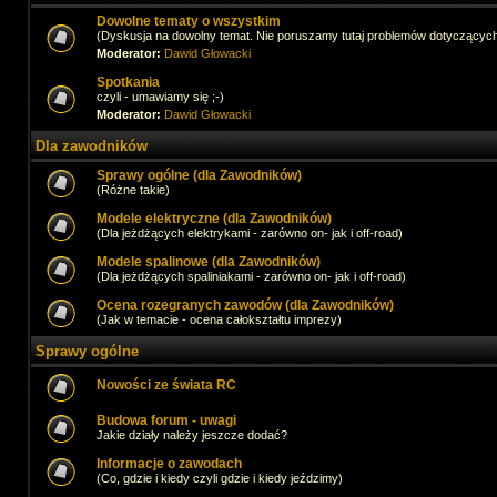
Dowolne tematy o wszystkim
(Dyskusja na dowolny temat. Nie poruszamy tutaj problemów dotyczącyc
Moderator:
Dawid Głowacki
Spotkania
czyli - umawiamy się ;-)
Moderator:
Dawid Głowacki
Dla zawodników
Sprawy ogólne (dla Zawodników)
(Różne takie)
Modele elektryczne (dla Zawodników)
(Dla jeżdżących elektrykami - zarówno on- jak i off-road)
Modele spalinowe (dla Zawodników)
(Dla jeżdżących spaliniakami - zarówno on- jak i off-road)
Ocena rozegranych zawodów (dla Zawodników)
(Jak w temacie - ocena całokształtu imprezy)
Sprawy ogólne
Nowości ze świata RC
Budowa forum - uwagi
Jakie działy należy jeszcze dodać?
Informacje o zawodach
(Co, gdzie i kiedy czyli gdzie i kiedy jeździmy)