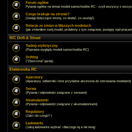
Forum ogólne
Pytania ogólne na temat modeli samochodów RC - czyli wszyscy o wszystk
Czego brakuje na stronie?
(Uwagi dotyczące strony, co dodać, co usunąć)
Relacje ze zmian w Waszych modelach
(jak zmieniłem swój model, problemy z tym związane, postępy nad pracami,
R/C Drift & Street
Tuning stylistyczny
(Poprawa wyglądu modeli samochodów RC)
Drifting
("Zboczona" jazda)
Elektronika RC
Aparatury
(Aparatury, odbiorniki i inne przydatne akcesoria do sterowania modelami)
Serwa
(Pytania i odpowiedzi związane z serwami)
Akumulatorki
(Pytania i odpowiedzi związane z akumulatorkami)
Regulatory
(Jaki i do czego? )
Ładowarki
(Jaką ładowarke wybrać i dlaczego tą a nie inną)