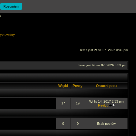
Rozumiem
O
ytkownicy
Teraz jest Pt sie 07, 2026 8:33 pm
Teraz jest Pt sie 07, 2026 8:33 pm
Wątki
Posty
Ostatni post
Wt lis 14, 2017 2:33 pm
17
19
Reely8
0
0
Brak postów