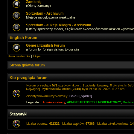
Zamienię
(Oferty zamiany)
Sprzedam - Archiwum
Miejsce na ogłoszenia nieaktualne.
Sprzedam - aukcje Allegro - Archiwum
(Oferty sprzedaży modeli, części oraz akcesoriów modelarskich wystawi
English Forum
General English Forum
a forum for foreign visitors to our site
Usuń ciasteczka
|
Ekipa
Strona główna forum
Kto przegląda forum
Forum przegląda
571
użytkowników :: 1 zidentyfikowany, 0 ukrytych i 570 
Najwięcej użytkowników online (
2444
) było Pt sie 07, 2026 11:37 am
Zidentyfikowani użytkownicy:
Baidu [Spider]
Legenda ::
Administratorzy
,
ADMINISTRATORZY I MODERATORZY
,
Moderat
Statystyki
Liczba postów:
411321
| Liczba wątków:
67366
| Liczba użytkowników:
14