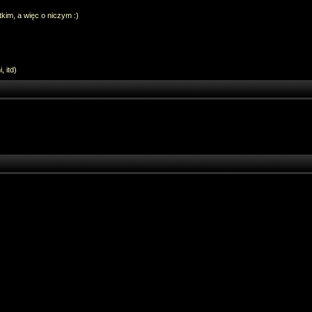
im, a więc o niczym :)
 itd)