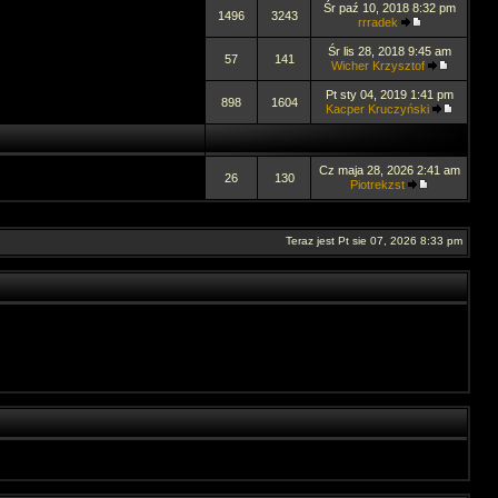
Śr paź 10, 2018 8:32 pm
1496
3243
rrradek
Śr lis 28, 2018 9:45 am
57
141
Wicher Krzysztof
Pt sty 04, 2019 1:41 pm
898
1604
Kacper Kruczyński
Cz maja 28, 2026 2:41 am
26
130
Piotrekzst
Teraz jest Pt sie 07, 2026 8:33 pm