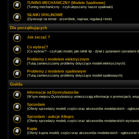
TUNING MECHANICZNY (Modele Spalinowe)
(Tuning mechaniczny - czyli ulepszamy nasze spaliniaki)
SILNIKI SPALINOWE
(Dyskusje na temat - przeróbek, napraw, regulacji i inne)
Dla początkujących
Jak zacząć ?
Co wybrać?
(Co wybrać? - czyli jaki model, jaki silnik itp - dział z pytaniami i poradami 
Problemy z modelem elektrycznym
(Tutaj zamieszczamy problemy dotyczące modeli elektrycznych)
Problemy z modelem spalinowym
(Tutaj zamieszczamy problemy dotyczące modeli spalinowych)
Giełda
Informacje od Dystrybutorów
(W tym miejscu Dystrybutorzy umieszczają informacje o promocjach, wsp
Sprzedam
(Oferty sprzedaży modeli, części oraz akcesoriów modelarskich - ogło
Sprzedam - aukcje Allegro
(Oferty sprzedaży modeli, części oraz akcesoriów modelarskich wystawi
Kupię
(Oferty kupna modeli, części oraz akcesoriów modelarskich - ogłoszeni