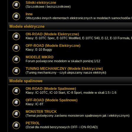
Silniki elektryczne
(Szczotkowe i bezszczotkowe)
Inne
(Wszystko innych elementach elektronicznych w modelach samochodów
Modele elektryczne
ON-ROAD (Modele Elektryczne)
Klasy: E-10TC Spec, E-10TC Modified, E-10TC 540, E-12, E-10 Formuła, 
OFF-ROAD (Modele Elektryczne)
Klasy: E-10 Buggy
MODELE MIKRO
Forum poświęcone modelom w skalach poniżej 1/12
TUNING MECHANICZNY (Modele Elektryczne)
(Tuning mechaniczny - czyli ulepszamy nasze elektryki)
Modele spalinowe
ON-ROAD (Modele Spalinowe)
Klasy: IC-10TC, IC-10 Start, IC-8 Sport, modele w skali 1:5 i 1:6
OFF-ROAD (Modele Spalinowe)
Klasy: IC-8T
MONSTER TRUCK
(Temat poświęcony zarówno monsterom spalinowym jak i elektrycznym)
PETROL
(Dział dla modeli benzynowych OFF- i ON-ROAD)