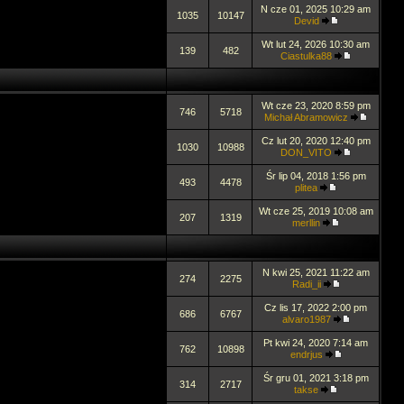
N cze 01, 2025 10:29 am
1035
10147
Devid
Wt lut 24, 2026 10:30 am
139
482
Ciastulka88
Wt cze 23, 2020 8:59 pm
746
5718
Michał Abramowicz
Cz lut 20, 2020 12:40 pm
1030
10988
DON_VITO
Śr lip 04, 2018 1:56 pm
493
4478
plitea
Wt cze 25, 2019 10:08 am
207
1319
merllin
N kwi 25, 2021 11:22 am
274
2275
Radi_ii
Cz lis 17, 2022 2:00 pm
686
6767
alvaro1987
Pt kwi 24, 2020 7:14 am
762
10898
endrjus
Śr gru 01, 2021 3:18 pm
314
2717
takse