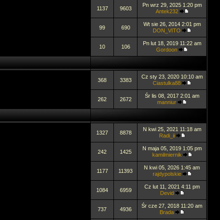
Pn wrz 29, 2025 1:20 pm
1137
9603
Antek232
Wt sie 26, 2014 2:01 pm
99
690
DON_VITO
Pn lut 18, 2019 11:22 am
10
106
Gordoon
Cz sty 23, 2020 10:10 am
368
3383
Ciastulka88
Śr lis 08, 2017 2:01 am
262
2672
manniur
N kwi 25, 2021 11:18 am
1327
8878
Radi_ii
N maja 05, 2019 1:05 pm
242
1425
kamilmiernik
N kwi 05, 2026 1:45 am
1177
11393
rajdypolskie
Cz lut 11, 2021 4:11 pm
1084
6959
Devid
Śr cze 27, 2018 11:20 am
737
4936
Brada