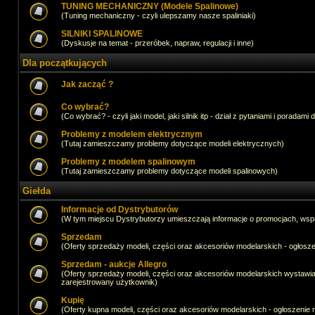
TUNING MECHANICZNY (Modele Spalinowe)
(Tuning mechaniczny - czyli ulepszamy nasze spaliniaki)
SILNIKI SPALINOWE
(Dyskusje na temat - przeróbek, napraw, regulacji i inne)
Dla początkujących
Jak zacząć ?
Co wybrać?
(Co wybrać? - czyli jaki model, jaki silnik itp - dział z pytaniami i poradami 
Problemy z modelem elektrycznym
(Tutaj zamieszczamy problemy dotyczące modeli elektrycznych)
Problemy z modelem spalinowym
(Tutaj zamieszczamy problemy dotyczące modeli spalinowych)
Giełda
Informacje od Dystrybutorów
(W tym miejscu Dystrybutorzy umieszczają informacje o promocjach, wsp
Sprzedam
(Oferty sprzedaży modeli, części oraz akcesoriów modelarskich - ogło
Sprzedam - aukcje Allegro
(Oferty sprzedaży modeli, części oraz akcesoriów modelarskich wystawi
zarejestrowany użytkownik)
Kupię
(Oferty kupna modeli, części oraz akcesoriów modelarskich - ogłoszeni