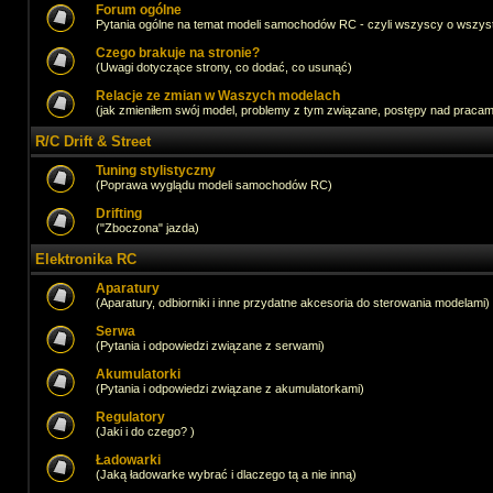
Forum ogólne
Pytania ogólne na temat modeli samochodów RC - czyli wszyscy o wszystk
Czego brakuje na stronie?
(Uwagi dotyczące strony, co dodać, co usunąć)
Relacje ze zmian w Waszych modelach
(jak zmieniłem swój model, problemy z tym związane, postępy nad pracami,
R/C Drift & Street
Tuning stylistyczny
(Poprawa wyglądu modeli samochodów RC)
Drifting
("Zboczona" jazda)
Elektronika RC
Aparatury
(Aparatury, odbiorniki i inne przydatne akcesoria do sterowania modelami)
Serwa
(Pytania i odpowiedzi związane z serwami)
Akumulatorki
(Pytania i odpowiedzi związane z akumulatorkami)
Regulatory
(Jaki i do czego? )
Ładowarki
(Jaką ładowarke wybrać i dlaczego tą a nie inną)