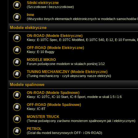
Silniki elektryczne
(Szczotkowe i bezszczotkowe)
Inne
(Wszystko innych elementach elektronicznych w modelach samochodów
Modele elektryczne
ON-ROAD (Modele Elektryczne)
Klasy: E-10TC Spec, E-10TC Modified, E-10TC 540, E-12, E-10 Formuła, 
OFF-ROAD (Modele Elektryczne)
Klasy: E-10 Buggy
MODELE MIKRO
Forum poświęcone modelom w skalach poniżej 1/12
TUNING MECHANICZNY (Modele Elektryczne)
(Tuning mechaniczny - czyli ulepszamy nasze elektryki)
Modele spalinowe
ON-ROAD (Modele Spalinowe)
Klasy: IC-10TC, IC-10 Start, IC-8 Sport, modele w skali 1:5 i 1:6
OFF-ROAD (Modele Spalinowe)
Klasy: IC-8T
MONSTER TRUCK
(Temat poświęcony zarówno monsterom spalinowym jak i elektrycznym)
PETROL
(Dział dla modeli benzynowych OFF- i ON-ROAD)