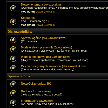
Dowolne tematy o wszystkim
(Dyskusja na dowolny temat. Nie poruszamy tutaj problemów dotyczącyc
Moderator:
Dawid Głowacki
Spotkania
czyli - umawiamy się ;-)
Moderator:
Dawid Głowacki
Dla zawodników
Sprawy ogólne (dla Zawodników)
(Różne takie)
Modele elektryczne (dla Zawodników)
(Dla jeżdżących elektrykami - zarówno on- jak i off-road)
Modele spalinowe (dla Zawodników)
(Dla jeżdżących spaliniakami - zarówno on- jak i off-road)
Ocena rozegranych zawodów (dla Zawodników)
(Jak w temacie - ocena całokształtu imprezy)
Sprawy ogólne
Nowości ze świata RC
Budowa forum - uwagi
Jakie działy należy jeszcze dodać?
Informacje o zawodach
(Co, gdzie i kiedy czyli gdzie i kiedy jeździmy)