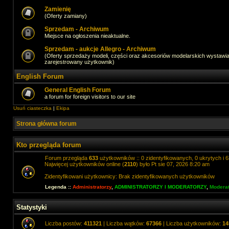
Zamienię
(Oferty zamiany)
Sprzedam - Archiwum
Miejsce na ogłoszenia nieaktualne.
Sprzedam - aukcje Allegro - Archiwum
(Oferty sprzedaży modeli, części oraz akcesoriów modelarskich wystawi
zarejestrowany użytkownik)
English Forum
General English Forum
a forum for foreign visitors to our site
Usuń ciasteczka
|
Ekipa
Strona główna forum
Kto przegląda forum
Forum przegląda
633
użytkowników :: 0 zidentyfikowanych, 0 ukrytych i 6
Najwięcej użytkowników online (
2110
) było Pt sie 07, 2026 8:20 am
Zidentyfikowani użytkownicy: Brak zidentyfikowanych użytkowników
Legenda ::
Administratorzy
,
ADMINISTRATORZY I MODERATORZY
,
Moderat
Statystyki
Liczba postów:
411321
| Liczba wątków:
67366
| Liczba użytkowników:
14