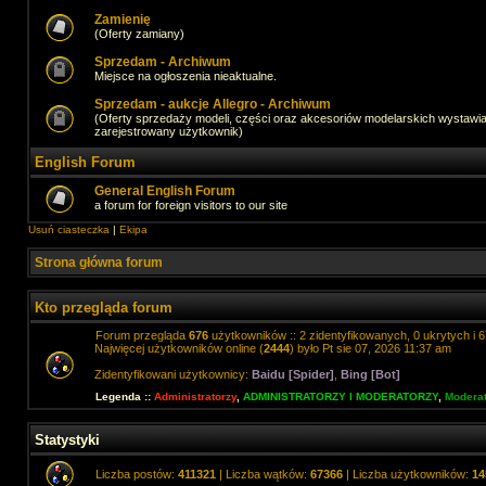
Zamienię
(Oferty zamiany)
Sprzedam - Archiwum
Miejsce na ogłoszenia nieaktualne.
Sprzedam - aukcje Allegro - Archiwum
(Oferty sprzedaży modeli, części oraz akcesoriów modelarskich wystawi
zarejestrowany użytkownik)
English Forum
General English Forum
a forum for foreign visitors to our site
Usuń ciasteczka
|
Ekipa
Strona główna forum
Kto przegląda forum
Forum przegląda
676
użytkowników :: 2 zidentyfikowanych, 0 ukrytych i 6
Najwięcej użytkowników online (
2444
) było Pt sie 07, 2026 11:37 am
Zidentyfikowani użytkownicy:
Baidu [Spider]
,
Bing [Bot]
Legenda ::
Administratorzy
,
ADMINISTRATORZY I MODERATORZY
,
Moderat
Statystyki
Liczba postów:
411321
| Liczba wątków:
67366
| Liczba użytkowników:
14