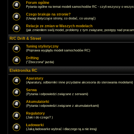
Forum ogólne
Pytania ogólne na temat modeli samochodów RC - czyli wszyscy o wszystk
Czego brakuje na stronie?
(Uwagi dotyczące strony, co dodać, co usunąć)
Relacje ze zmian w Waszych modelach
(jak zmieniłem swój model, problemy z tym związane, postępy nad pracami,
R/C Drift & Street
Tuning stylistyczny
(Poprawa wyglądu modeli samochodów RC)
Drifting
("Zboczona" jazda)
Elektronika RC
Aparatury
(Aparatury, odbiorniki i inne przydatne akcesoria do sterowania modelami)
Serwa
(Pytania i odpowiedzi związane z serwami)
Akumulatorki
(Pytania i odpowiedzi związane z akumulatorkami)
Regulatory
(Jaki i do czego? )
Ładowarki
(Jaką ładowarke wybrać i dlaczego tą a nie inną)