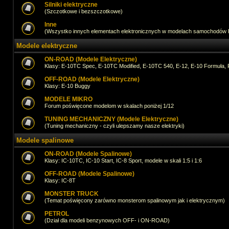
Silniki elektryczne
(Szczotkowe i bezszczotkowe)
Inne
(Wszystko innych elementach elektronicznych w modelach samochodów
Modele elektryczne
ON-ROAD (Modele Elektryczne)
Klasy: E-10TC Spec, E-10TC Modified, E-10TC 540, E-12, E-10 Formuła, 
OFF-ROAD (Modele Elektryczne)
Klasy: E-10 Buggy
MODELE MIKRO
Forum poświęcone modelom w skalach poniżej 1/12
TUNING MECHANICZNY (Modele Elektryczne)
(Tuning mechaniczny - czyli ulepszamy nasze elektryki)
Modele spalinowe
ON-ROAD (Modele Spalinowe)
Klasy: IC-10TC, IC-10 Start, IC-8 Sport, modele w skali 1:5 i 1:6
OFF-ROAD (Modele Spalinowe)
Klasy: IC-8T
MONSTER TRUCK
(Temat poświęcony zarówno monsterom spalinowym jak i elektrycznym)
PETROL
(Dział dla modeli benzynowych OFF- i ON-ROAD)