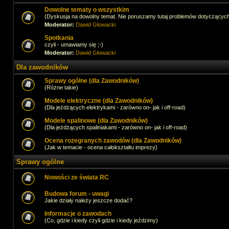
Dowolne tematy o wszystkim
(Dyskusja na dowolny temat. Nie poruszamy tutaj problemów dotyczącyc
Moderator:
Dawid Głowacki
Spotkania
czyli - umawiamy się ;-)
Moderator:
Dawid Głowacki
Dla zawodników
Sprawy ogólne (dla Zawodników)
(Różne takie)
Modele elektryczne (dla Zawodników)
(Dla jeżdżących elektrykami - zarówno on- jak i off-road)
Modele spalinowe (dla Zawodników)
(Dla jeżdżących spaliniakami - zarówno on- jak i off-road)
Ocena rozegranych zawodów (dla Zawodników)
(Jak w temacie - ocena całokształtu imprezy)
Sprawy ogólne
Nowości ze świata RC
Budowa forum - uwagi
Jakie działy należy jeszcze dodać?
Informacje o zawodach
(Co, gdzie i kiedy czyli gdzie i kiedy jeździmy)